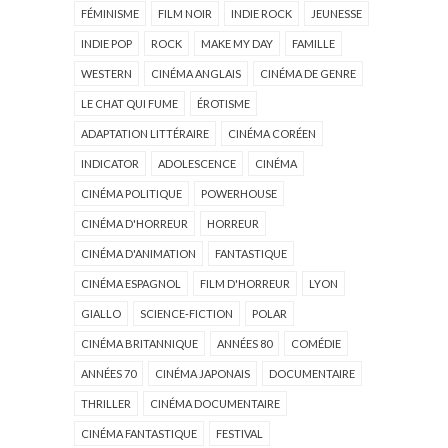
FÉMINISME
FILM NOIR
INDIE ROCK
JEUNESSE
INDIE POP
ROCK
MAKE MY DAY
FAMILLE
WESTERN
CINÉMA ANGLAIS
CINÉMA DE GENRE
LE CHAT QUI FUME
ÉROTISME
ADAPTATION LITTÉRAIRE
CINÉMA CORÉEN
INDICATOR
ADOLESCENCE
CINÉMA
CINÉMA POLITIQUE
POWERHOUSE
CINÉMA D'HORREUR
HORREUR
CINÉMA D'ANIMATION
FANTASTIQUE
CINÉMA ESPAGNOL
FILM D'HORREUR
LYON
GIALLO
SCIENCE-FICTION
POLAR
CINÉMA BRITANNIQUE
ANNÉES 80
COMÉDIE
ANNÉES 70
CINÉMA JAPONAIS
DOCUMENTAIRE
THRILLER
CINÉMA DOCUMENTAIRE
CINÉMA FANTASTIQUE
FESTIVAL