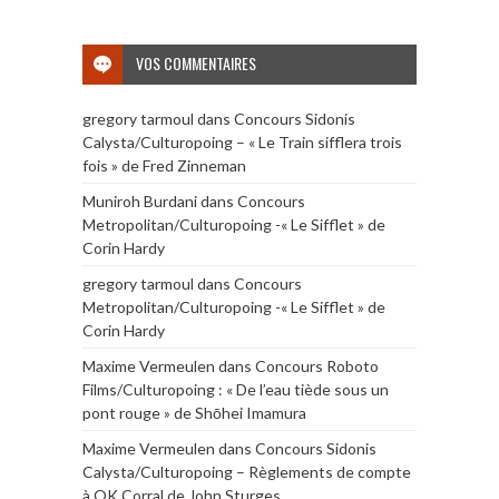
VOS COMMENTAIRES
gregory tarmoul
dans
Concours Sidonis
Calysta/Culturopoing – « Le Train sifflera trois
fois » de Fred Zinneman
Muniroh Burdani
dans
Concours
Metropolitan/Culturopoing -« Le Sifflet » de
Corin Hardy
gregory tarmoul
dans
Concours
Metropolitan/Culturopoing -« Le Sifflet » de
Corin Hardy
Maxime Vermeulen
dans
Concours Roboto
Films/Culturopoing : « De l’eau tiède sous un
pont rouge » de Shōhei Imamura
Maxime Vermeulen
dans
Concours Sidonis
Calysta/Culturopoing – Règlements de compte
à OK Corral de John Sturges