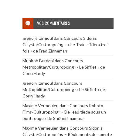
VOS COMMENTAIRES
gregory tarmoul
dans
Concours Sidonis
Calysta/Culturopoing – « Le Train sifflera trois
fois » de Fred Zinneman
Muniroh Burdani
dans
Concours
Metropolitan/Culturopoing -« Le Sifflet » de
Corin Hardy
gregory tarmoul
dans
Concours
Metropolitan/Culturopoing -« Le Sifflet » de
Corin Hardy
Maxime Vermeulen
dans
Concours Roboto
Films/Culturopoing : « De l’eau tiède sous un
pont rouge » de Shōhei Imamura
Maxime Vermeulen
dans
Concours Sidonis
Calysta/Culturopoing – Règlements de compte