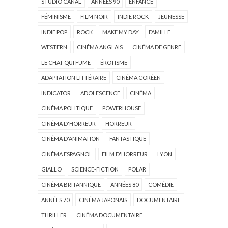
STUDIO CANAL
ANNÉES 90
ENFANCE
FÉMINISME
FILM NOIR
INDIE ROCK
JEUNESSE
INDIE POP
ROCK
MAKE MY DAY
FAMILLE
WESTERN
CINÉMA ANGLAIS
CINÉMA DE GENRE
LE CHAT QUI FUME
ÉROTISME
ADAPTATION LITTÉRAIRE
CINÉMA CORÉEN
INDICATOR
ADOLESCENCE
CINÉMA
CINÉMA POLITIQUE
POWERHOUSE
CINÉMA D'HORREUR
HORREUR
CINÉMA D'ANIMATION
FANTASTIQUE
CINÉMA ESPAGNOL
FILM D'HORREUR
LYON
GIALLO
SCIENCE-FICTION
POLAR
CINÉMA BRITANNIQUE
ANNÉES 80
COMÉDIE
ANNÉES 70
CINÉMA JAPONAIS
DOCUMENTAIRE
THRILLER
CINÉMA DOCUMENTAIRE