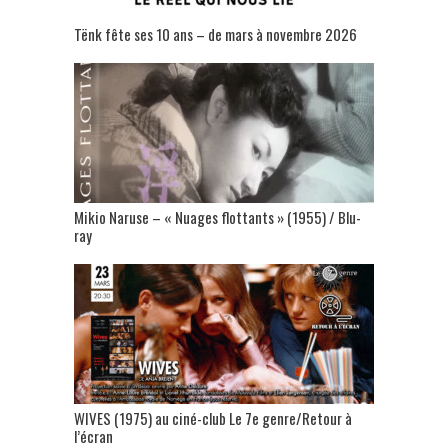
Tënk fête ses 10 ans – de mars à novembre 2026
Mikio Naruse – « Nuages flottants » (1955) / Blu-
ray
WIVES (1975) au ciné-club Le 7e genre/Retour à
l’écran