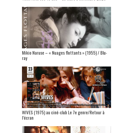
Mikio Naruse – « Nuages flottants » (1955) / Blu-
ray
WIVES (1975) au ciné-club Le 7e genre/Retour à
l’écran