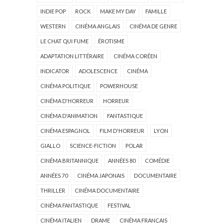
INDIE POP
ROCK
MAKE MY DAY
FAMILLE
WESTERN
CINÉMA ANGLAIS
CINÉMA DE GENRE
LE CHAT QUI FUME
ÉROTISME
ADAPTATION LITTÉRAIRE
CINÉMA CORÉEN
INDICATOR
ADOLESCENCE
CINÉMA
CINÉMA POLITIQUE
POWERHOUSE
CINÉMA D'HORREUR
HORREUR
CINÉMA D'ANIMATION
FANTASTIQUE
CINÉMA ESPAGNOL
FILM D'HORREUR
LYON
GIALLO
SCIENCE-FICTION
POLAR
CINÉMA BRITANNIQUE
ANNÉES 80
COMÉDIE
ANNÉES 70
CINÉMA JAPONAIS
DOCUMENTAIRE
THRILLER
CINÉMA DOCUMENTAIRE
CINÉMA FANTASTIQUE
FESTIVAL
CINÉMA ITALIEN
DRAME
CINÉMA FRANÇAIS