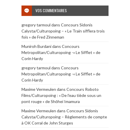
VOS COMMENTAIRES
gregory tarmoul
dans
Concours Sidonis
Calysta/Culturopoing – « Le Train sifflera trois
fois » de Fred Zinneman
Muniroh Burdani
dans
Concours
Metropolitan/Culturopoing -« Le Sifflet » de
Corin Hardy
gregory tarmoul
dans
Concours
Metropolitan/Culturopoing -« Le Sifflet » de
Corin Hardy
Maxime Vermeulen
dans
Concours Roboto
Films/Culturopoing : « De l’eau tiède sous un
pont rouge » de Shōhei Imamura
Maxime Vermeulen
dans
Concours Sidonis
Calysta/Culturopoing – Règlements de compte
à OK Corral de John Sturges