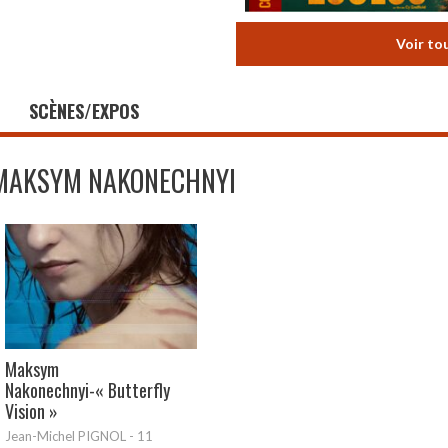
Voir to
SCÈNES/EXPOS
MAKSYM NAKONECHNYI
Maksym
Nakonechnyi-« Butterfly
Vision »
Jean-Michel PIGNOL
-
11