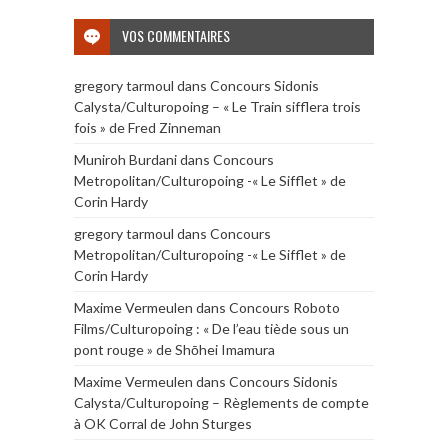
VOS COMMENTAIRES
gregory tarmoul
dans
Concours Sidonis
Calysta/Culturopoing – « Le Train sifflera trois
fois » de Fred Zinneman
Muniroh Burdani
dans
Concours
Metropolitan/Culturopoing -« Le Sifflet » de
Corin Hardy
gregory tarmoul
dans
Concours
Metropolitan/Culturopoing -« Le Sifflet » de
Corin Hardy
Maxime Vermeulen
dans
Concours Roboto
Films/Culturopoing : « De l’eau tiède sous un
pont rouge » de Shōhei Imamura
Maxime Vermeulen
dans
Concours Sidonis
Calysta/Culturopoing – Règlements de compte
à OK Corral de John Sturges