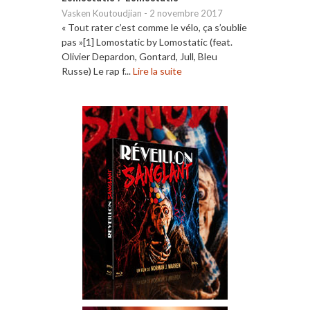
Vasken Koutoudjian
-
2 novembre 2017
« Tout rater c’est comme le vélo, ça s’oublie
pas »[1] Lomostatic by Lomostatic (feat.
Olivier Depardon, Gontard, Jull, Bleu
Russe) Le rap f...
Lire la suite