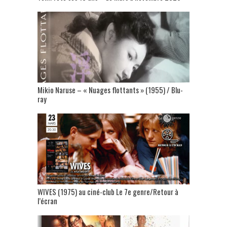
Mikio Naruse – « Nuages flottants » (1955) / Blu-
ray
WIVES (1975) au ciné-club Le 7e genre/Retour à
l’écran