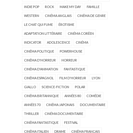
INDIE POP
ROCK
MAKE MY DAY
FAMILLE
WESTERN
CINÉMA ANGLAIS
CINÉMA DE GENRE
LE CHAT QUI FUME
ÉROTISME
ADAPTATION LITTÉRAIRE
CINÉMA CORÉEN
INDICATOR
ADOLESCENCE
CINÉMA
CINÉMA POLITIQUE
POWERHOUSE
CINÉMA D'HORREUR
HORREUR
CINÉMA D'ANIMATION
FANTASTIQUE
CINÉMA ESPAGNOL
FILM D'HORREUR
LYON
GIALLO
SCIENCE-FICTION
POLAR
CINÉMA BRITANNIQUE
ANNÉES 80
COMÉDIE
ANNÉES 70
CINÉMA JAPONAIS
DOCUMENTAIRE
THRILLER
CINÉMA DOCUMENTAIRE
CINÉMA FANTASTIQUE
FESTIVAL
CINÉMA ITALIEN
DRAME
CINÉMA FRANÇAIS