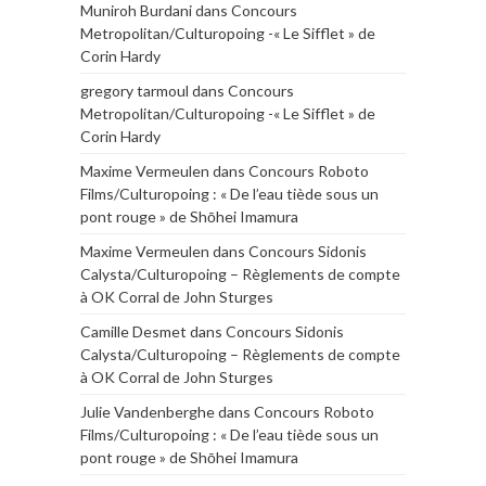
Muniroh Burdani
dans
Concours
Metropolitan/Culturopoing -« Le Sifflet » de
Corin Hardy
gregory tarmoul
dans
Concours
Metropolitan/Culturopoing -« Le Sifflet » de
Corin Hardy
Maxime Vermeulen
dans
Concours Roboto
Films/Culturopoing : « De l’eau tiède sous un
pont rouge » de Shōhei Imamura
Maxime Vermeulen
dans
Concours Sidonis
Calysta/Culturopoing – Règlements de compte
à OK Corral de John Sturges
Camille Desmet
dans
Concours Sidonis
Calysta/Culturopoing – Règlements de compte
à OK Corral de John Sturges
Julie Vandenberghe
dans
Concours Roboto
Films/Culturopoing : « De l’eau tiède sous un
pont rouge » de Shōhei Imamura