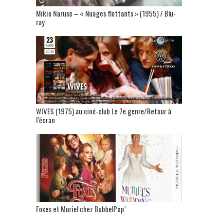
Mikio Naruse – « Nuages flottants » (1955) / Blu-
ray
WIVES (1975) au ciné-club Le 7e genre/Retour à
l’écran
Foxes et Muriel chez BubbelPop’