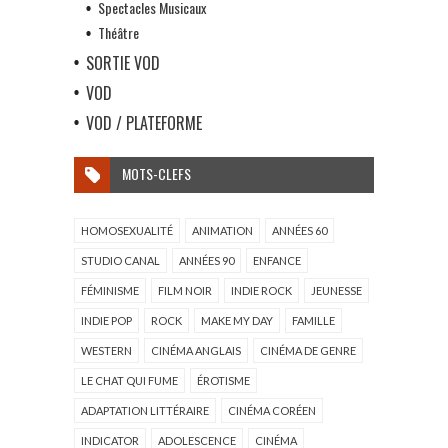
Spectacles Musicaux
Théâtre
SORTIE VOD
VOD
VOD / PLATEFORME
MOTS-CLEFS
HOMOSEXUALITÉ
ANIMATION
ANNÉES 60
STUDIO CANAL
ANNÉES 90
ENFANCE
FÉMINISME
FILM NOIR
INDIE ROCK
JEUNESSE
INDIE POP
ROCK
MAKE MY DAY
FAMILLE
WESTERN
CINÉMA ANGLAIS
CINÉMA DE GENRE
LE CHAT QUI FUME
ÉROTISME
ADAPTATION LITTÉRAIRE
CINÉMA CORÉEN
INDICATOR
ADOLESCENCE
CINÉMA