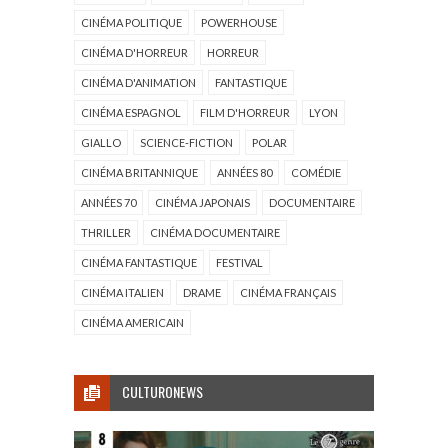
CINÉMA POLITIQUE
POWERHOUSE
CINÉMA D'HORREUR
HORREUR
CINÉMA D'ANIMATION
FANTASTIQUE
CINÉMA ESPAGNOL
FILM D'HORREUR
LYON
GIALLO
SCIENCE-FICTION
POLAR
CINÉMA BRITANNIQUE
ANNÉES 80
COMÉDIE
ANNÉES 70
CINÉMA JAPONAIS
DOCUMENTAIRE
THRILLER
CINÉMA DOCUMENTAIRE
CINÉMA FANTASTIQUE
FESTIVAL
CINÉMA ITALIEN
DRAME
CINÉMA FRANÇAIS
CINÉMA AMERICAIN
CULTURONEWS