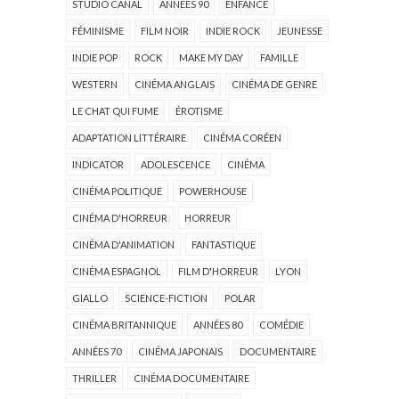
STUDIO CANAL
ANNÉES 90
ENFANCE
FÉMINISME
FILM NOIR
INDIE ROCK
JEUNESSE
INDIE POP
ROCK
MAKE MY DAY
FAMILLE
WESTERN
CINÉMA ANGLAIS
CINÉMA DE GENRE
LE CHAT QUI FUME
ÉROTISME
ADAPTATION LITTÉRAIRE
CINÉMA CORÉEN
INDICATOR
ADOLESCENCE
CINÉMA
CINÉMA POLITIQUE
POWERHOUSE
CINÉMA D'HORREUR
HORREUR
CINÉMA D'ANIMATION
FANTASTIQUE
CINÉMA ESPAGNOL
FILM D'HORREUR
LYON
GIALLO
SCIENCE-FICTION
POLAR
CINÉMA BRITANNIQUE
ANNÉES 80
COMÉDIE
ANNÉES 70
CINÉMA JAPONAIS
DOCUMENTAIRE
THRILLER
CINÉMA DOCUMENTAIRE