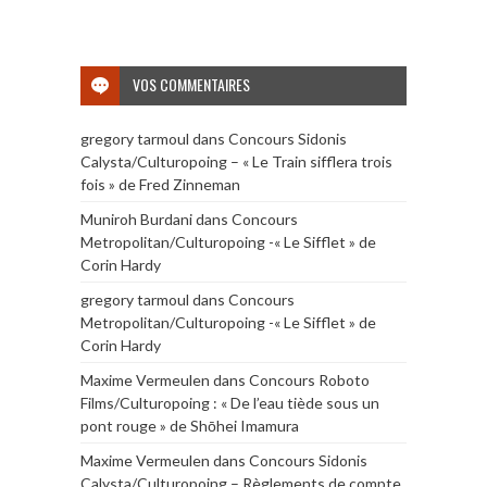
VOS COMMENTAIRES
gregory tarmoul
dans
Concours Sidonis
Calysta/Culturopoing – « Le Train sifflera trois
fois » de Fred Zinneman
Muniroh Burdani
dans
Concours
Metropolitan/Culturopoing -« Le Sifflet » de
Corin Hardy
gregory tarmoul
dans
Concours
Metropolitan/Culturopoing -« Le Sifflet » de
Corin Hardy
Maxime Vermeulen
dans
Concours Roboto
Films/Culturopoing : « De l’eau tiède sous un
pont rouge » de Shōhei Imamura
Maxime Vermeulen
dans
Concours Sidonis
Calysta/Culturopoing – Règlements de compte