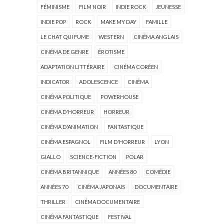
FÉMINISME
FILM NOIR
INDIE ROCK
JEUNESSE
INDIE POP
ROCK
MAKE MY DAY
FAMILLE
LE CHAT QUI FUME
WESTERN
CINÉMA ANGLAIS
CINÉMA DE GENRE
ÉROTISME
ADAPTATION LITTÉRAIRE
CINÉMA CORÉEN
INDICATOR
ADOLESCENCE
CINÉMA
CINÉMA POLITIQUE
POWERHOUSE
CINÉMA D'HORREUR
HORREUR
CINÉMA D'ANIMATION
FANTASTIQUE
CINÉMA ESPAGNOL
FILM D'HORREUR
LYON
GIALLO
SCIENCE-FICTION
POLAR
CINÉMA BRITANNIQUE
ANNÉES 80
COMÉDIE
ANNÉES 70
CINÉMA JAPONAIS
DOCUMENTAIRE
THRILLER
CINÉMA DOCUMENTAIRE
CINÉMA FANTASTIQUE
FESTIVAL