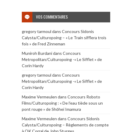
VOS COMMENTAIRES
gregory tarmoul
dans
Concours Sidonis
Calysta/Culturopoing – « Le Train sifflera trois
fois » de Fred Zinneman
Muniroh Burdani
dans
Concours
Metropolitan/Culturopoing -« Le Sifflet » de
Corin Hardy
gregory tarmoul
dans
Concours
Metropolitan/Culturopoing -« Le Sifflet » de
Corin Hardy
Maxime Vermeulen
dans
Concours Roboto
Films/Culturopoing : « De l’eau tiède sous un
pont rouge » de Shōhei Imamura
Maxime Vermeulen
dans
Concours Sidonis
Calysta/Culturopoing – Règlements de compte
à OK Corral de John Sturges