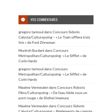
VOS COMMENTAIRES
gregory tarmoul
dans
Concours Sidonis
Calysta/Culturopoing – « Le Train sifflera trois
fois » de Fred Zinneman
Muniroh Burdani
dans
Concours
Metropolitan/Culturopoing -« Le Sifflet » de
Corin Hardy
gregory tarmoul
dans
Concours
Metropolitan/Culturopoing -« Le Sifflet » de
Corin Hardy
Maxime Vermeulen
dans
Concours Roboto
Films/Culturopoing : « De l’eau tiède sous un
pont rouge » de Shōhei Imamura
Maxime Vermeulen
dans
Concours Sidonis
Calysta/Culturopoing – Règlements de compte