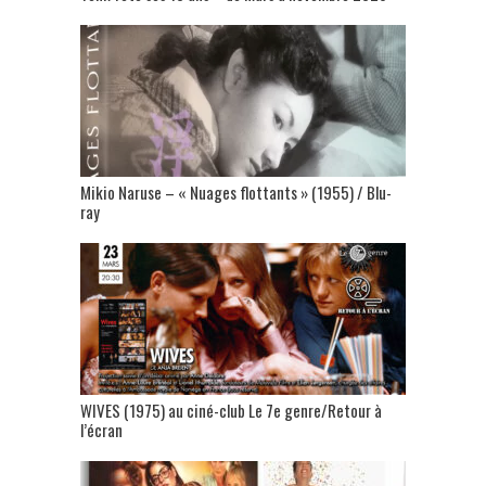
Mikio Naruse – « Nuages flottants » (1955) / Blu-
ray
WIVES (1975) au ciné-club Le 7e genre/Retour à
l’écran