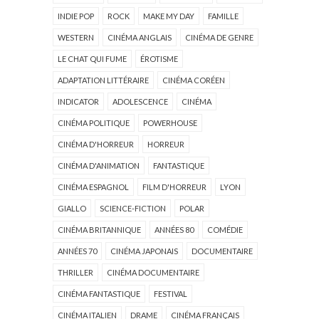
INDIE POP
ROCK
MAKE MY DAY
FAMILLE
WESTERN
CINÉMA ANGLAIS
CINÉMA DE GENRE
LE CHAT QUI FUME
ÉROTISME
ADAPTATION LITTÉRAIRE
CINÉMA CORÉEN
INDICATOR
ADOLESCENCE
CINÉMA
CINÉMA POLITIQUE
POWERHOUSE
CINÉMA D'HORREUR
HORREUR
CINÉMA D'ANIMATION
FANTASTIQUE
CINÉMA ESPAGNOL
FILM D'HORREUR
LYON
GIALLO
SCIENCE-FICTION
POLAR
CINÉMA BRITANNIQUE
ANNÉES 80
COMÉDIE
ANNÉES 70
CINÉMA JAPONAIS
DOCUMENTAIRE
THRILLER
CINÉMA DOCUMENTAIRE
CINÉMA FANTASTIQUE
FESTIVAL
CINÉMA ITALIEN
DRAME
CINÉMA FRANÇAIS