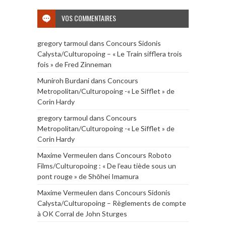
VOS COMMENTAIRES
gregory tarmoul
dans
Concours Sidonis
Calysta/Culturopoing – « Le Train sifflera trois
fois » de Fred Zinneman
Muniroh Burdani
dans
Concours
Metropolitan/Culturopoing -« Le Sifflet » de
Corin Hardy
gregory tarmoul
dans
Concours
Metropolitan/Culturopoing -« Le Sifflet » de
Corin Hardy
Maxime Vermeulen
dans
Concours Roboto
Films/Culturopoing : « De l’eau tiède sous un
pont rouge » de Shōhei Imamura
Maxime Vermeulen
dans
Concours Sidonis
Calysta/Culturopoing – Règlements de compte
à OK Corral de John Sturges