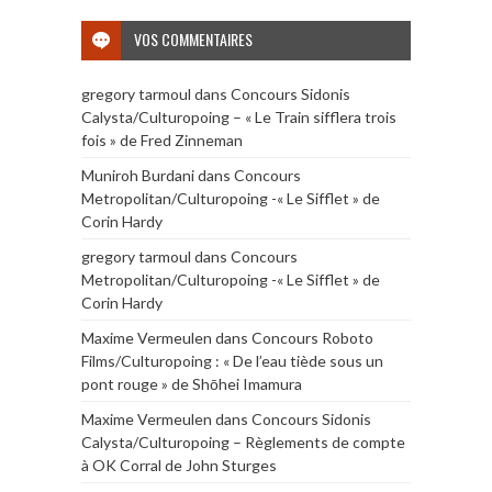
VOS COMMENTAIRES
gregory tarmoul
dans
Concours Sidonis
Calysta/Culturopoing – « Le Train sifflera trois
fois » de Fred Zinneman
Muniroh Burdani
dans
Concours
Metropolitan/Culturopoing -« Le Sifflet » de
Corin Hardy
gregory tarmoul
dans
Concours
Metropolitan/Culturopoing -« Le Sifflet » de
Corin Hardy
Maxime Vermeulen
dans
Concours Roboto
Films/Culturopoing : « De l’eau tiède sous un
pont rouge » de Shōhei Imamura
Maxime Vermeulen
dans
Concours Sidonis
Calysta/Culturopoing – Règlements de compte
à OK Corral de John Sturges