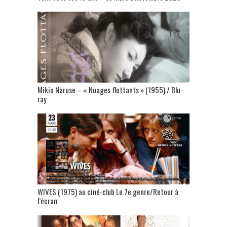
Mikio Naruse – « Nuages flottants » (1955) / Blu-
ray
WIVES (1975) au ciné-club Le 7e genre/Retour à
l’écran