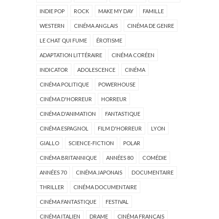
INDIE POP
ROCK
MAKE MY DAY
FAMILLE
WESTERN
CINÉMA ANGLAIS
CINÉMA DE GENRE
LE CHAT QUI FUME
ÉROTISME
ADAPTATION LITTÉRAIRE
CINÉMA CORÉEN
INDICATOR
ADOLESCENCE
CINÉMA
CINÉMA POLITIQUE
POWERHOUSE
CINÉMA D'HORREUR
HORREUR
CINÉMA D'ANIMATION
FANTASTIQUE
CINÉMA ESPAGNOL
FILM D'HORREUR
LYON
GIALLO
SCIENCE-FICTION
POLAR
CINÉMA BRITANNIQUE
ANNÉES 80
COMÉDIE
ANNÉES 70
CINÉMA JAPONAIS
DOCUMENTAIRE
THRILLER
CINÉMA DOCUMENTAIRE
CINÉMA FANTASTIQUE
FESTIVAL
CINÉMA ITALIEN
DRAME
CINÉMA FRANÇAIS