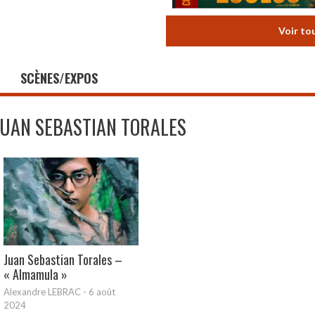
Voir to
SCÈNES/EXPOS
JUAN SEBASTIAN TORALES
Juan Sebastian Torales –
« Almamula »
Alexandre LEBRAC
-
6 août
2024