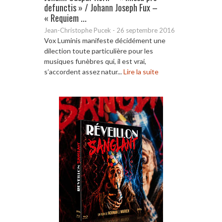
defunctis » / Johann Joseph Fux –
« Requiem ...
Jean-Christophe Pucek
-
26 septembre 2016
Vox Luminis manifeste décidément une
dilection toute particulière pour les
musiques funèbres qui, il est vrai,
s’accordent assez natur...
Lire la suite