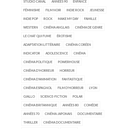
STUDIO CANAL
ANNÉES 90
ENFANCE
FÉMINISME
FILM NOIR
INDIE ROCK
JEUNESSE
INDIE POP
ROCK
MAKE MY DAY
FAMILLE
WESTERN
CINÉMA ANGLAIS
CINÉMA DE GENRE
LE CHAT QUI FUME
ÉROTISME
ADAPTATION LITTÉRAIRE
CINÉMA CORÉEN
INDICATOR
ADOLESCENCE
CINÉMA
CINÉMA POLITIQUE
POWERHOUSE
CINÉMA D'HORREUR
HORREUR
CINÉMA D'ANIMATION
FANTASTIQUE
CINÉMA ESPAGNOL
FILM D'HORREUR
LYON
GIALLO
SCIENCE-FICTION
POLAR
CINÉMA BRITANNIQUE
ANNÉES 80
COMÉDIE
ANNÉES 70
CINÉMA JAPONAIS
DOCUMENTAIRE
THRILLER
CINÉMA DOCUMENTAIRE