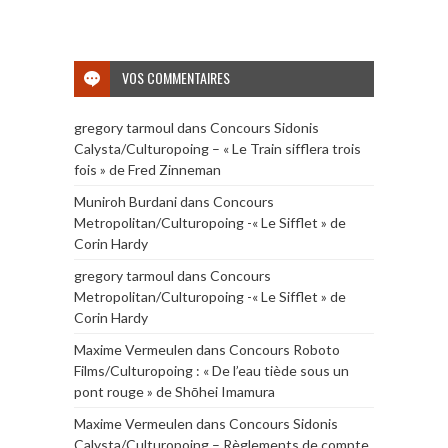
VOS COMMENTAIRES
gregory tarmoul
dans
Concours Sidonis
Calysta/Culturopoing – « Le Train sifflera trois
fois » de Fred Zinneman
Muniroh Burdani
dans
Concours
Metropolitan/Culturopoing -« Le Sifflet » de
Corin Hardy
gregory tarmoul
dans
Concours
Metropolitan/Culturopoing -« Le Sifflet » de
Corin Hardy
Maxime Vermeulen
dans
Concours Roboto
Films/Culturopoing : « De l’eau tiède sous un
pont rouge » de Shōhei Imamura
Maxime Vermeulen
dans
Concours Sidonis
Calysta/Culturopoing – Règlements de compte