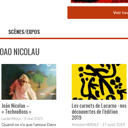
Voir to
SCÈNES/EXPOS
JOAO NICOLAU
João Nicolau –
Les carnets de Locarno : nos
« TechnoBoss »
découvertes de l’édition
2019
Lucile Mons
-
3 mai 2021
Quand on n’a que l’amour Dans
Antoine HERALY
-
27 août 2019