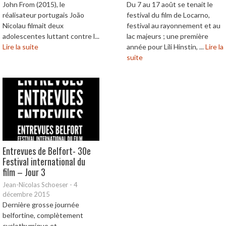
John From (2015), le
Du 7 au 17 août se tenait le
réalisateur portugais João
festival du film de Locarno,
Nicolau filmait deux
festival au rayonnement et au
adolescentes luttant contre l...
lac majeurs ; une première
Lire la suite
année pour Lili Hinstin, ...
Lire la
suite
Entrevues de Belfort- 30e
Festival international du
film – Jour 3
Jean-Nicolas Schoeser
-
4
décembre 2015
Dernière grosse journée
belfortine, complètement
cyclothymique et