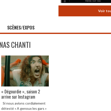
Voir to
SCÈNES/EXPOS
INAS CHANTI
« Dégourdie », saison 2
arrive sur Instagram
Si nous avions cordialement
détesté « A genoux les gars »