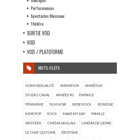
Ouvrages
Performances
Spectacles Musicaux
Théâtre
SORTIE VOD
VOD
VOD / PLATEFORME
MOTS-CLEFS
HOMOSEXUALITÉ
ANIMATION
ANNÉES 60
STUDIO CANAL
ANNÉES 90
ENFANCE
FÉMINISME
FILM NOIR
INDIE ROCK
JEUNESSE
INDIE POP
ROCK
MAKE MY DAY
FAMILLE
WESTERN
CINÉMA ANGLAIS
CINÉMA DE GENRE
LE CHAT QUI FUME
ÉROTISME