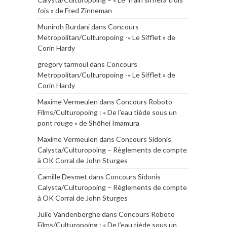
fois » de Fred Zinneman
Muniroh Burdani
dans
Concours
Metropolitan/Culturopoing -« Le Sifflet » de
Corin Hardy
gregory tarmoul
dans
Concours
Metropolitan/Culturopoing -« Le Sifflet » de
Corin Hardy
Maxime Vermeulen
dans
Concours Roboto
Films/Culturopoing : « De l’eau tiède sous un
pont rouge » de Shōhei Imamura
Maxime Vermeulen
dans
Concours Sidonis
Calysta/Culturopoing – Règlements de compte
à OK Corral de John Sturges
Camille Desmet
dans
Concours Sidonis
Calysta/Culturopoing – Règlements de compte
à OK Corral de John Sturges
Julie Vandenberghe
dans
Concours Roboto
Films/Culturopoing : « De l’eau tiède sous un