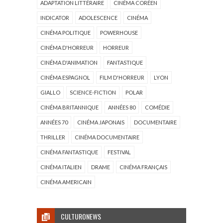
ADAPTATION LITTÉRAIRE
CINÉMA CORÉEN
INDICATOR
ADOLESCENCE
CINÉMA
CINÉMA POLITIQUE
POWERHOUSE
CINÉMA D'HORREUR
HORREUR
CINÉMA D'ANIMATION
FANTASTIQUE
CINÉMA ESPAGNOL
FILM D'HORREUR
LYON
GIALLO
SCIENCE-FICTION
POLAR
CINÉMA BRITANNIQUE
ANNÉES 80
COMÉDIE
ANNÉES 70
CINÉMA JAPONAIS
DOCUMENTAIRE
THRILLER
CINÉMA DOCUMENTAIRE
CINÉMA FANTASTIQUE
FESTIVAL
CINÉMA ITALIEN
DRAME
CINÉMA FRANÇAIS
CINÉMA AMERICAIN
CULTURONEWS