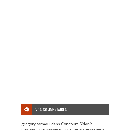
VOS COMMENTAIRES
gregory tarmoul
dans
Concours Sidonis
Calysta/Culturopoing – « Le Train sifflera trois