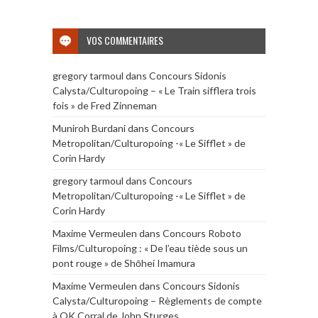
VOS COMMENTAIRES
gregory tarmoul
dans
Concours Sidonis
Calysta/Culturopoing – « Le Train sifflera trois
fois » de Fred Zinneman
Muniroh Burdani
dans
Concours
Metropolitan/Culturopoing -« Le Sifflet » de
Corin Hardy
gregory tarmoul
dans
Concours
Metropolitan/Culturopoing -« Le Sifflet » de
Corin Hardy
Maxime Vermeulen
dans
Concours Roboto
Films/Culturopoing : « De l’eau tiède sous un
pont rouge » de Shōhei Imamura
Maxime Vermeulen
dans
Concours Sidonis
Calysta/Culturopoing – Règlements de compte
à OK Corral de John Sturges