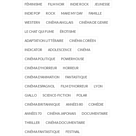
FÉMINISME
FILM NOIR
INDIE ROCK
JEUNESSE
INDIE POP
ROCK
MAKE MY DAY
FAMILLE
WESTERN
CINÉMA ANGLAIS
CINÉMA DE GENRE
LE CHAT QUI FUME
ÉROTISME
ADAPTATION LITTÉRAIRE
CINÉMA CORÉEN
INDICATOR
ADOLESCENCE
CINÉMA
CINÉMA POLITIQUE
POWERHOUSE
CINÉMA D'HORREUR
HORREUR
CINÉMA D'ANIMATION
FANTASTIQUE
CINÉMA ESPAGNOL
FILM D'HORREUR
LYON
GIALLO
SCIENCE-FICTION
POLAR
CINÉMA BRITANNIQUE
ANNÉES 80
COMÉDIE
ANNÉES 70
CINÉMA JAPONAIS
DOCUMENTAIRE
THRILLER
CINÉMA DOCUMENTAIRE
CINÉMA FANTASTIQUE
FESTIVAL