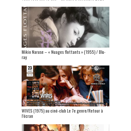
Mikio Naruse – « Nuages flottants » (1955) / Blu-
ray
WIVES (1975) au ciné-club Le 7e genre/Retour à
l’écran