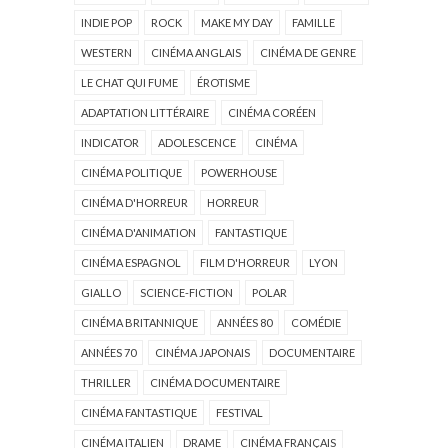
INDIE POP
ROCK
MAKE MY DAY
FAMILLE
WESTERN
CINÉMA ANGLAIS
CINÉMA DE GENRE
LE CHAT QUI FUME
ÉROTISME
ADAPTATION LITTÉRAIRE
CINÉMA CORÉEN
INDICATOR
ADOLESCENCE
CINÉMA
CINÉMA POLITIQUE
POWERHOUSE
CINÉMA D'HORREUR
HORREUR
CINÉMA D'ANIMATION
FANTASTIQUE
CINÉMA ESPAGNOL
FILM D'HORREUR
LYON
GIALLO
SCIENCE-FICTION
POLAR
CINÉMA BRITANNIQUE
ANNÉES 80
COMÉDIE
ANNÉES 70
CINÉMA JAPONAIS
DOCUMENTAIRE
THRILLER
CINÉMA DOCUMENTAIRE
CINÉMA FANTASTIQUE
FESTIVAL
CINÉMA ITALIEN
DRAME
CINÉMA FRANÇAIS