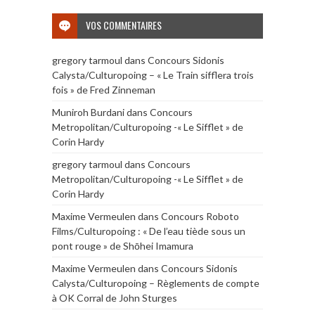
VOS COMMENTAIRES
gregory tarmoul
dans
Concours Sidonis
Calysta/Culturopoing – « Le Train sifflera trois
fois » de Fred Zinneman
Muniroh Burdani
dans
Concours
Metropolitan/Culturopoing -« Le Sifflet » de
Corin Hardy
gregory tarmoul
dans
Concours
Metropolitan/Culturopoing -« Le Sifflet » de
Corin Hardy
Maxime Vermeulen
dans
Concours Roboto
Films/Culturopoing : « De l’eau tiède sous un
pont rouge » de Shōhei Imamura
Maxime Vermeulen
dans
Concours Sidonis
Calysta/Culturopoing – Règlements de compte
à OK Corral de John Sturges