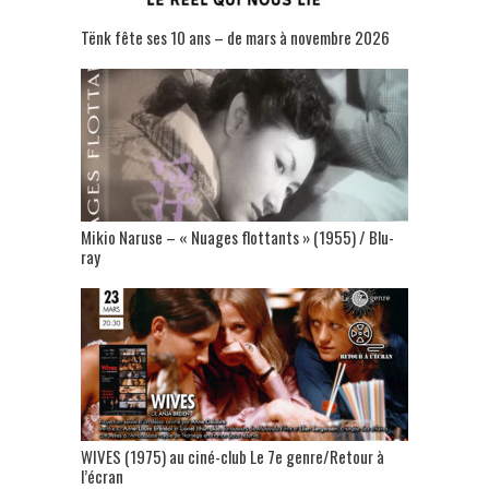
Tënk fête ses 10 ans – de mars à novembre 2026
Mikio Naruse – « Nuages flottants » (1955) / Blu-
ray
WIVES (1975) au ciné-club Le 7e genre/Retour à
l’écran