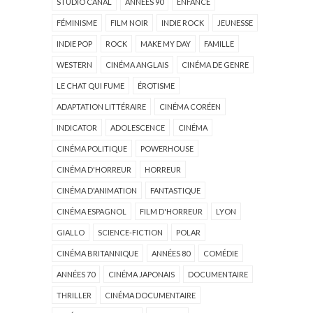
STUDIO CANAL
ANNÉES 90
ENFANCE
FÉMINISME
FILM NOIR
INDIE ROCK
JEUNESSE
INDIE POP
ROCK
MAKE MY DAY
FAMILLE
WESTERN
CINÉMA ANGLAIS
CINÉMA DE GENRE
LE CHAT QUI FUME
ÉROTISME
ADAPTATION LITTÉRAIRE
CINÉMA CORÉEN
INDICATOR
ADOLESCENCE
CINÉMA
CINÉMA POLITIQUE
POWERHOUSE
CINÉMA D'HORREUR
HORREUR
CINÉMA D'ANIMATION
FANTASTIQUE
CINÉMA ESPAGNOL
FILM D'HORREUR
LYON
GIALLO
SCIENCE-FICTION
POLAR
CINÉMA BRITANNIQUE
ANNÉES 80
COMÉDIE
ANNÉES 70
CINÉMA JAPONAIS
DOCUMENTAIRE
THRILLER
CINÉMA DOCUMENTAIRE