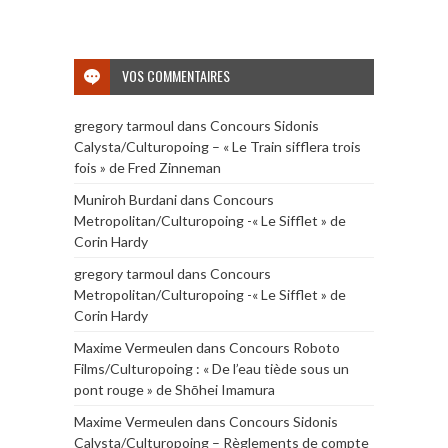
VOS COMMENTAIRES
gregory tarmoul
dans
Concours Sidonis
Calysta/Culturopoing – « Le Train sifflera trois
fois » de Fred Zinneman
Muniroh Burdani
dans
Concours
Metropolitan/Culturopoing -« Le Sifflet » de
Corin Hardy
gregory tarmoul
dans
Concours
Metropolitan/Culturopoing -« Le Sifflet » de
Corin Hardy
Maxime Vermeulen
dans
Concours Roboto
Films/Culturopoing : « De l’eau tiède sous un
pont rouge » de Shōhei Imamura
Maxime Vermeulen
dans
Concours Sidonis
Calysta/Culturopoing – Règlements de compte