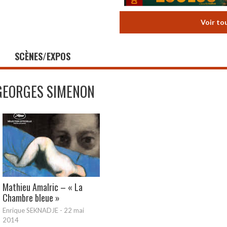
Voir to
SCÈNES/EXPOS
GEORGES SIMENON
Mathieu Amalric – « La
Chambre bleue »
Enrique SEKNADJE
-
22 mai
2014