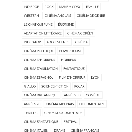
INDIE POP
ROCK
MAKE MY DAY
FAMILLE
WESTERN
CINÉMA ANGLAIS
CINÉMA DE GENRE
LE CHAT QUI FUME
ÉROTISME
ADAPTATION LITTÉRAIRE
CINÉMA CORÉEN
INDICATOR
ADOLESCENCE
CINÉMA
CINÉMA POLITIQUE
POWERHOUSE
CINÉMA D'HORREUR
HORREUR
CINÉMA D'ANIMATION
FANTASTIQUE
CINÉMA ESPAGNOL
FILM D'HORREUR
LYON
GIALLO
SCIENCE-FICTION
POLAR
CINÉMA BRITANNIQUE
ANNÉES 80
COMÉDIE
ANNÉES 70
CINÉMA JAPONAIS
DOCUMENTAIRE
THRILLER
CINÉMA DOCUMENTAIRE
CINÉMA FANTASTIQUE
FESTIVAL
CINÉMA ITALIEN
DRAME
CINÉMA FRANÇAIS