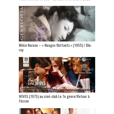
Mikio Naruse – « Nuages flottants » (1955) / Blu-
ray
WIVES (1975) au ciné-club Le 7e genre/Retour à
l’écran