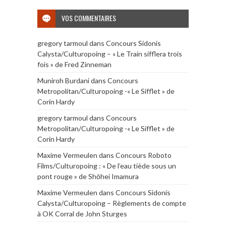
VOS COMMENTAIRES
gregory tarmoul
dans
Concours Sidonis
Calysta/Culturopoing – « Le Train sifflera trois
fois » de Fred Zinneman
Muniroh Burdani
dans
Concours
Metropolitan/Culturopoing -« Le Sifflet » de
Corin Hardy
gregory tarmoul
dans
Concours
Metropolitan/Culturopoing -« Le Sifflet » de
Corin Hardy
Maxime Vermeulen
dans
Concours Roboto
Films/Culturopoing : « De l’eau tiède sous un
pont rouge » de Shōhei Imamura
Maxime Vermeulen
dans
Concours Sidonis
Calysta/Culturopoing – Règlements de compte
à OK Corral de John Sturges