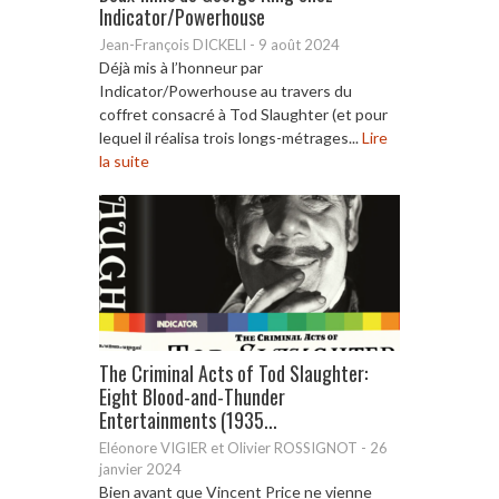
Indicator/Powerhouse
Jean-François DICKELI
-
9 août 2024
Déjà mis à l’honneur par
Indicator/Powerhouse au travers du
coffret consacré à Tod Slaughter (et pour
lequel il réalisa trois longs-métrages...
Lire
la suite
The Criminal Acts of Tod Slaughter:
Eight Blood-and-Thunder
Entertainments (1935...
Eléonore VIGIER et Olivier ROSSIGNOT
-
26
janvier 2024
Bien avant que Vincent Price ne vienne