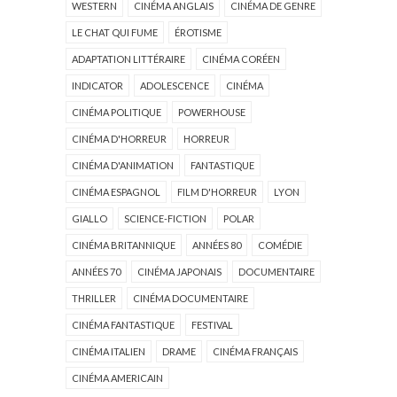
WESTERN
CINÉMA ANGLAIS
CINÉMA DE GENRE
LE CHAT QUI FUME
ÉROTISME
ADAPTATION LITTÉRAIRE
CINÉMA CORÉEN
INDICATOR
ADOLESCENCE
CINÉMA
CINÉMA POLITIQUE
POWERHOUSE
CINÉMA D'HORREUR
HORREUR
CINÉMA D'ANIMATION
FANTASTIQUE
CINÉMA ESPAGNOL
FILM D'HORREUR
LYON
GIALLO
SCIENCE-FICTION
POLAR
CINÉMA BRITANNIQUE
ANNÉES 80
COMÉDIE
ANNÉES 70
CINÉMA JAPONAIS
DOCUMENTAIRE
THRILLER
CINÉMA DOCUMENTAIRE
CINÉMA FANTASTIQUE
FESTIVAL
CINÉMA ITALIEN
DRAME
CINÉMA FRANÇAIS
CINÉMA AMERICAIN