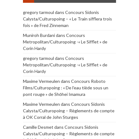
gregory tarmoul
dans
Concours Sidonis
Calysta/Culturopoing – « Le Train sifflera trois
fois » de Fred Zinneman
Muniroh Burdani
dans
Concours
Metropolitan/Culturopoing -« Le Sifflet » de
Corin Hardy
gregory tarmoul
dans
Concours
Metropolitan/Culturopoing -« Le Sifflet » de
Corin Hardy
Maxime Vermeulen
dans
Concours Roboto
Films/Culturopoing : « De l’eau tiède sous un
pont rouge » de Shōhei Imamura
Maxime Vermeulen
dans
Concours Sidonis
Calysta/Culturopoing – Règlements de compte
à OK Corral de John Sturges
Camille Desmet
dans
Concours Sidonis
Calysta/Culturopoing – Règlements de compte