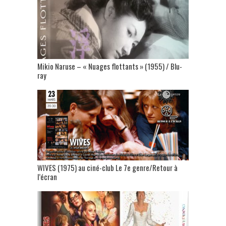
Mikio Naruse – « Nuages flottants » (1955) / Blu-
ray
WIVES (1975) au ciné-club Le 7e genre/Retour à
l’écran