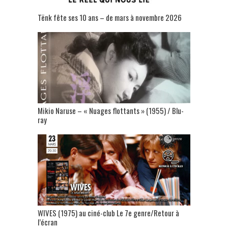
Tënk fête ses 10 ans – de mars à novembre 2026
Mikio Naruse – « Nuages flottants » (1955) / Blu-
ray
WIVES (1975) au ciné-club Le 7e genre/Retour à
l’écran