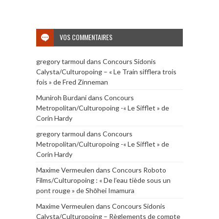
VOS COMMENTAIRES
gregory tarmoul
dans
Concours Sidonis
Calysta/Culturopoing – « Le Train sifflera trois
fois » de Fred Zinneman
Muniroh Burdani
dans
Concours
Metropolitan/Culturopoing -« Le Sifflet » de
Corin Hardy
gregory tarmoul
dans
Concours
Metropolitan/Culturopoing -« Le Sifflet » de
Corin Hardy
Maxime Vermeulen
dans
Concours Roboto
Films/Culturopoing : « De l’eau tiède sous un
pont rouge » de Shōhei Imamura
Maxime Vermeulen
dans
Concours Sidonis
Calysta/Culturopoing – Règlements de compte