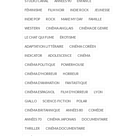
STUDIO CANAL
ANNÉES 90
ENFANCE
FÉMINISME
FILM NOIR
INDIE ROCK
JEUNESSE
INDIE POP
ROCK
MAKE MY DAY
FAMILLE
WESTERN
CINÉMA ANGLAIS
CINÉMA DE GENRE
LE CHAT QUI FUME
ÉROTISME
ADAPTATION LITTÉRAIRE
CINÉMA CORÉEN
INDICATOR
ADOLESCENCE
CINÉMA
CINÉMA POLITIQUE
POWERHOUSE
CINÉMA D'HORREUR
HORREUR
CINÉMA D'ANIMATION
FANTASTIQUE
CINÉMA ESPAGNOL
FILM D'HORREUR
LYON
GIALLO
SCIENCE-FICTION
POLAR
CINÉMA BRITANNIQUE
ANNÉES 80
COMÉDIE
ANNÉES 70
CINÉMA JAPONAIS
DOCUMENTAIRE
THRILLER
CINÉMA DOCUMENTAIRE