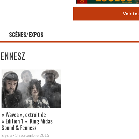
Voir to
SCÈNES/EXPOS
FENNESZ
« Waves », extrait de
« Edition 1 », King Midas
Sound & Fennesz
Elysia
-
3 septembre 2015