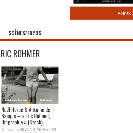
Voir to
SCÈNES/EXPOS
ERIC ROHMER
Noël Herpe & Antoine de
Baeque – « Éric Rohmer,
Biographie » (Stock)
Guillaume BRYON-CARAËS
-
24