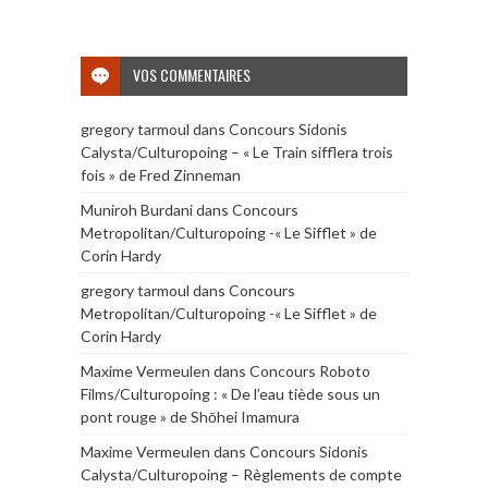
VOS COMMENTAIRES
gregory tarmoul
dans
Concours Sidonis
Calysta/Culturopoing – « Le Train sifflera trois
fois » de Fred Zinneman
Muniroh Burdani
dans
Concours
Metropolitan/Culturopoing -« Le Sifflet » de
Corin Hardy
gregory tarmoul
dans
Concours
Metropolitan/Culturopoing -« Le Sifflet » de
Corin Hardy
Maxime Vermeulen
dans
Concours Roboto
Films/Culturopoing : « De l’eau tiède sous un
pont rouge » de Shōhei Imamura
Maxime Vermeulen
dans
Concours Sidonis
Calysta/Culturopoing – Règlements de compte