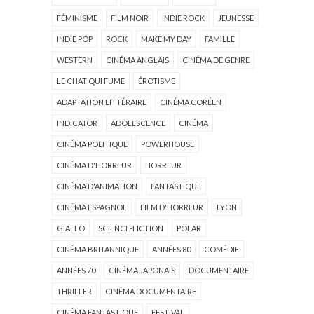
FÉMINISME
FILM NOIR
INDIE ROCK
JEUNESSE
INDIE POP
ROCK
MAKE MY DAY
FAMILLE
WESTERN
CINÉMA ANGLAIS
CINÉMA DE GENRE
LE CHAT QUI FUME
ÉROTISME
ADAPTATION LITTÉRAIRE
CINÉMA CORÉEN
INDICATOR
ADOLESCENCE
CINÉMA
CINÉMA POLITIQUE
POWERHOUSE
CINÉMA D'HORREUR
HORREUR
CINÉMA D'ANIMATION
FANTASTIQUE
CINÉMA ESPAGNOL
FILM D'HORREUR
LYON
GIALLO
SCIENCE-FICTION
POLAR
CINÉMA BRITANNIQUE
ANNÉES 80
COMÉDIE
ANNÉES 70
CINÉMA JAPONAIS
DOCUMENTAIRE
THRILLER
CINÉMA DOCUMENTAIRE
CINÉMA FANTASTIQUE
FESTIVAL