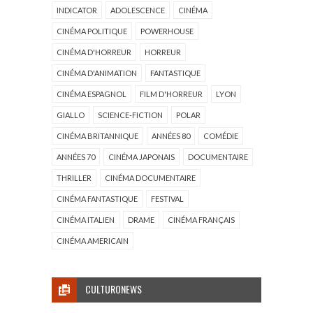
INDICATOR
ADOLESCENCE
CINÉMA
CINÉMA POLITIQUE
POWERHOUSE
CINÉMA D'HORREUR
HORREUR
CINÉMA D'ANIMATION
FANTASTIQUE
CINÉMA ESPAGNOL
FILM D'HORREUR
LYON
GIALLO
SCIENCE-FICTION
POLAR
CINÉMA BRITANNIQUE
ANNÉES 80
COMÉDIE
ANNÉES 70
CINÉMA JAPONAIS
DOCUMENTAIRE
THRILLER
CINÉMA DOCUMENTAIRE
CINÉMA FANTASTIQUE
FESTIVAL
CINÉMA ITALIEN
DRAME
CINÉMA FRANÇAIS
CINÉMA AMERICAIN
CULTURONEWS