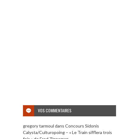
VOS COMMENTAIRES
gregory tarmoul
dans
Concours Sidonis
Calysta/Culturopoing – « Le Train sifflera trois
fois » de Fred Zinneman