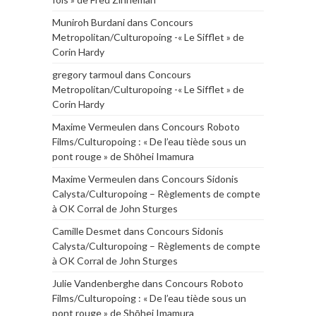
Muniroh Burdani
dans
Concours
Metropolitan/Culturopoing -« Le Sifflet » de
Corin Hardy
gregory tarmoul
dans
Concours
Metropolitan/Culturopoing -« Le Sifflet » de
Corin Hardy
Maxime Vermeulen
dans
Concours Roboto
Films/Culturopoing : « De l’eau tiède sous un
pont rouge » de Shōhei Imamura
Maxime Vermeulen
dans
Concours Sidonis
Calysta/Culturopoing – Règlements de compte
à OK Corral de John Sturges
Camille Desmet
dans
Concours Sidonis
Calysta/Culturopoing – Règlements de compte
à OK Corral de John Sturges
Julie Vandenberghe
dans
Concours Roboto
Films/Culturopoing : « De l’eau tiède sous un
pont rouge » de Shōhei Imamura