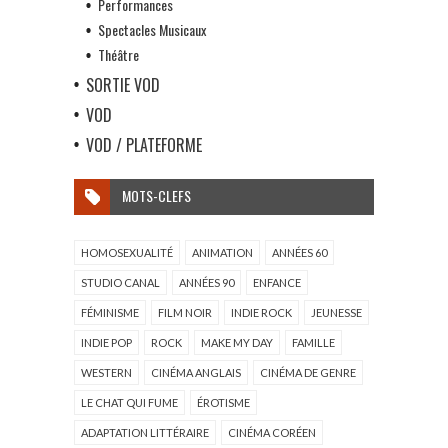
Performances
Spectacles Musicaux
Théâtre
SORTIE VOD
VOD
VOD / PLATEFORME
MOTS-CLEFS
HOMOSEXUALITÉ
ANIMATION
ANNÉES 60
STUDIO CANAL
ANNÉES 90
ENFANCE
FÉMINISME
FILM NOIR
INDIE ROCK
JEUNESSE
INDIE POP
ROCK
MAKE MY DAY
FAMILLE
WESTERN
CINÉMA ANGLAIS
CINÉMA DE GENRE
LE CHAT QUI FUME
ÉROTISME
ADAPTATION LITTÉRAIRE
CINÉMA CORÉEN