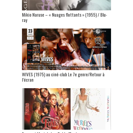
Mikio Naruse – « Nuages flottants » (1955) / Blu-
ray
WIVES (1975) au ciné-club Le 7e genre/Retour à
l’écran