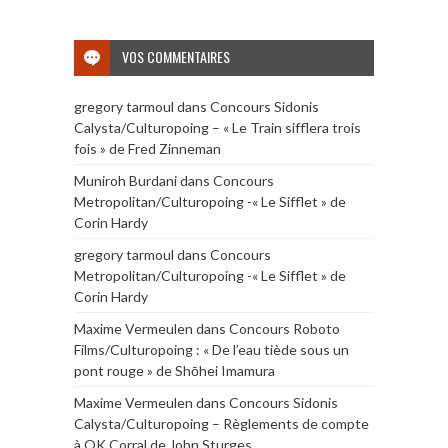
VOS COMMENTAIRES
gregory tarmoul
dans
Concours Sidonis
Calysta/Culturopoing – « Le Train sifflera trois
fois » de Fred Zinneman
Muniroh Burdani
dans
Concours
Metropolitan/Culturopoing -« Le Sifflet » de
Corin Hardy
gregory tarmoul
dans
Concours
Metropolitan/Culturopoing -« Le Sifflet » de
Corin Hardy
Maxime Vermeulen
dans
Concours Roboto
Films/Culturopoing : « De l’eau tiède sous un
pont rouge » de Shōhei Imamura
Maxime Vermeulen
dans
Concours Sidonis
Calysta/Culturopoing – Règlements de compte
à OK Corral de John Sturges