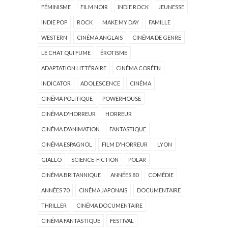
FÉMINISME
FILM NOIR
INDIE ROCK
JEUNESSE
INDIE POP
ROCK
MAKE MY DAY
FAMILLE
WESTERN
CINÉMA ANGLAIS
CINÉMA DE GENRE
LE CHAT QUI FUME
ÉROTISME
ADAPTATION LITTÉRAIRE
CINÉMA CORÉEN
INDICATOR
ADOLESCENCE
CINÉMA
CINÉMA POLITIQUE
POWERHOUSE
CINÉMA D'HORREUR
HORREUR
CINÉMA D'ANIMATION
FANTASTIQUE
CINÉMA ESPAGNOL
FILM D'HORREUR
LYON
GIALLO
SCIENCE-FICTION
POLAR
CINÉMA BRITANNIQUE
ANNÉES 80
COMÉDIE
ANNÉES 70
CINÉMA JAPONAIS
DOCUMENTAIRE
THRILLER
CINÉMA DOCUMENTAIRE
CINÉMA FANTASTIQUE
FESTIVAL