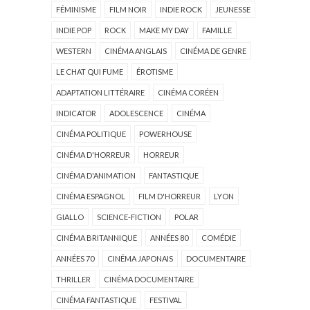
FÉMINISME
FILM NOIR
INDIE ROCK
JEUNESSE
INDIE POP
ROCK
MAKE MY DAY
FAMILLE
WESTERN
CINÉMA ANGLAIS
CINÉMA DE GENRE
LE CHAT QUI FUME
ÉROTISME
ADAPTATION LITTÉRAIRE
CINÉMA CORÉEN
INDICATOR
ADOLESCENCE
CINÉMA
CINÉMA POLITIQUE
POWERHOUSE
CINÉMA D'HORREUR
HORREUR
CINÉMA D'ANIMATION
FANTASTIQUE
CINÉMA ESPAGNOL
FILM D'HORREUR
LYON
GIALLO
SCIENCE-FICTION
POLAR
CINÉMA BRITANNIQUE
ANNÉES 80
COMÉDIE
ANNÉES 70
CINÉMA JAPONAIS
DOCUMENTAIRE
THRILLER
CINÉMA DOCUMENTAIRE
CINÉMA FANTASTIQUE
FESTIVAL