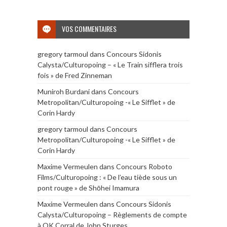
VOS COMMENTAIRES
gregory tarmoul
dans
Concours Sidonis
Calysta/Culturopoing – « Le Train sifflera trois
fois » de Fred Zinneman
Muniroh Burdani
dans
Concours
Metropolitan/Culturopoing -« Le Sifflet » de
Corin Hardy
gregory tarmoul
dans
Concours
Metropolitan/Culturopoing -« Le Sifflet » de
Corin Hardy
Maxime Vermeulen
dans
Concours Roboto
Films/Culturopoing : « De l’eau tiède sous un
pont rouge » de Shōhei Imamura
Maxime Vermeulen
dans
Concours Sidonis
Calysta/Culturopoing – Règlements de compte
à OK Corral de John Sturges