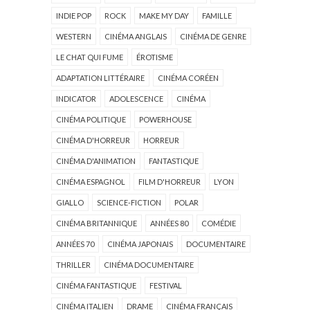
INDIE POP
ROCK
MAKE MY DAY
FAMILLE
WESTERN
CINÉMA ANGLAIS
CINÉMA DE GENRE
LE CHAT QUI FUME
ÉROTISME
ADAPTATION LITTÉRAIRE
CINÉMA CORÉEN
INDICATOR
ADOLESCENCE
CINÉMA
CINÉMA POLITIQUE
POWERHOUSE
CINÉMA D'HORREUR
HORREUR
CINÉMA D'ANIMATION
FANTASTIQUE
CINÉMA ESPAGNOL
FILM D'HORREUR
LYON
GIALLO
SCIENCE-FICTION
POLAR
CINÉMA BRITANNIQUE
ANNÉES 80
COMÉDIE
ANNÉES 70
CINÉMA JAPONAIS
DOCUMENTAIRE
THRILLER
CINÉMA DOCUMENTAIRE
CINÉMA FANTASTIQUE
FESTIVAL
CINÉMA ITALIEN
DRAME
CINÉMA FRANÇAIS