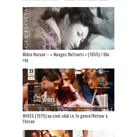
Mikio Naruse – « Nuages flottants » (1955) / Blu-
ray
WIVES (1975) au ciné-club Le 7e genre/Retour à
l’écran