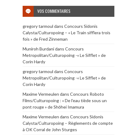
VOS COMMENTAIRES
gregory tarmoul
dans
Concours Sidonis
Calysta/Culturopoing – « Le Train sifflera trois
fois » de Fred Zinneman
Muniroh Burdani
dans
Concours
Metropolitan/Culturopoing -« Le Sifflet » de
Corin Hardy
gregory tarmoul
dans
Concours
Metropolitan/Culturopoing -« Le Sifflet » de
Corin Hardy
Maxime Vermeulen
dans
Concours Roboto
Films/Culturopoing : « De l’eau tiède sous un
pont rouge » de Shōhei Imamura
Maxime Vermeulen
dans
Concours Sidonis
Calysta/Culturopoing – Règlements de compte
à OK Corral de John Sturges