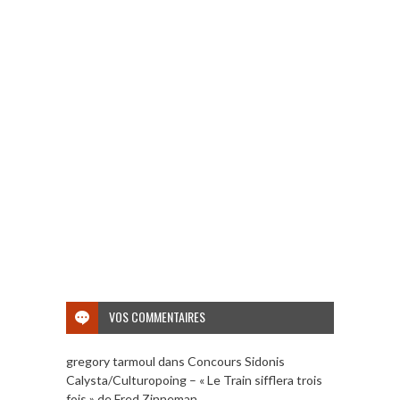
VOS COMMENTAIRES
gregory tarmoul
dans
Concours Sidonis
Calysta/Culturopoing – « Le Train sifflera trois
fois » de Fred Zinneman