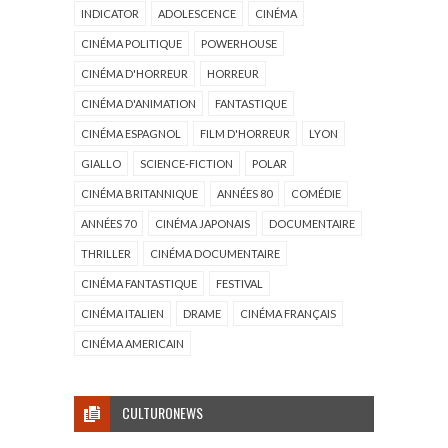
INDICATOR
ADOLESCENCE
CINÉMA
CINÉMA POLITIQUE
POWERHOUSE
CINÉMA D'HORREUR
HORREUR
CINÉMA D'ANIMATION
FANTASTIQUE
CINÉMA ESPAGNOL
FILM D'HORREUR
LYON
GIALLO
SCIENCE-FICTION
POLAR
CINÉMA BRITANNIQUE
ANNÉES 80
COMÉDIE
ANNÉES 70
CINÉMA JAPONAIS
DOCUMENTAIRE
THRILLER
CINÉMA DOCUMENTAIRE
CINÉMA FANTASTIQUE
FESTIVAL
CINÉMA ITALIEN
DRAME
CINÉMA FRANÇAIS
CINÉMA AMERICAIN
CULTURONEWS