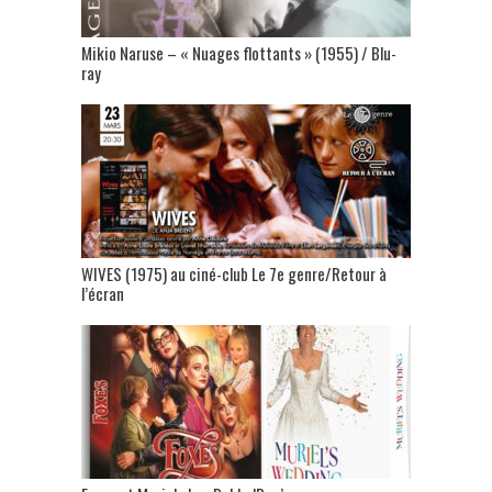
Mikio Naruse – « Nuages flottants » (1955) / Blu-
ray
WIVES (1975) au ciné-club Le 7e genre/Retour à
l’écran