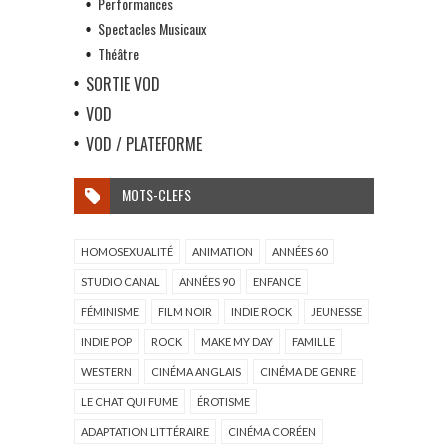
Performances
Spectacles Musicaux
Théâtre
SORTIE VOD
VOD
VOD / PLATEFORME
MOTS-CLEFS
HOMOSEXUALITÉ
ANIMATION
ANNÉES 60
STUDIO CANAL
ANNÉES 90
ENFANCE
FÉMINISME
FILM NOIR
INDIE ROCK
JEUNESSE
INDIE POP
ROCK
MAKE MY DAY
FAMILLE
WESTERN
CINÉMA ANGLAIS
CINÉMA DE GENRE
LE CHAT QUI FUME
ÉROTISME
ADAPTATION LITTÉRAIRE
CINÉMA CORÉEN