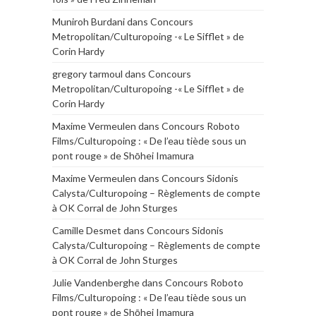
Muniroh Burdani
dans
Concours
Metropolitan/Culturopoing -« Le Sifflet » de
Corin Hardy
gregory tarmoul
dans
Concours
Metropolitan/Culturopoing -« Le Sifflet » de
Corin Hardy
Maxime Vermeulen
dans
Concours Roboto
Films/Culturopoing : « De l’eau tiède sous un
pont rouge » de Shōhei Imamura
Maxime Vermeulen
dans
Concours Sidonis
Calysta/Culturopoing – Règlements de compte
à OK Corral de John Sturges
Camille Desmet
dans
Concours Sidonis
Calysta/Culturopoing – Règlements de compte
à OK Corral de John Sturges
Julie Vandenberghe
dans
Concours Roboto
Films/Culturopoing : « De l’eau tiède sous un
pont rouge » de Shōhei Imamura