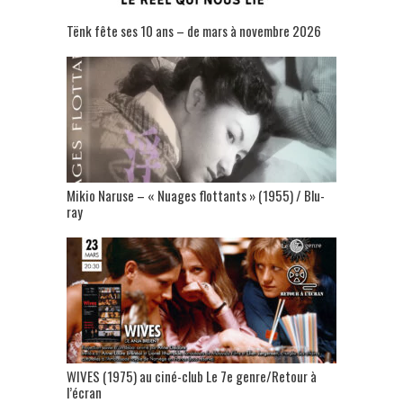
Tënk fête ses 10 ans – de mars à novembre 2026
Mikio Naruse – « Nuages flottants » (1955) / Blu-
ray
WIVES (1975) au ciné-club Le 7e genre/Retour à
l’écran