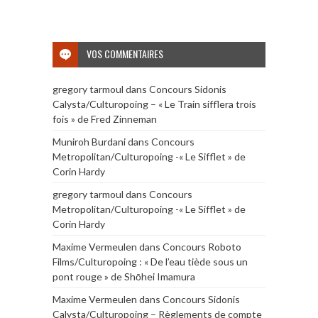
VOS COMMENTAIRES
gregory tarmoul
dans
Concours Sidonis
Calysta/Culturopoing – « Le Train sifflera trois
fois » de Fred Zinneman
Muniroh Burdani
dans
Concours
Metropolitan/Culturopoing -« Le Sifflet » de
Corin Hardy
gregory tarmoul
dans
Concours
Metropolitan/Culturopoing -« Le Sifflet » de
Corin Hardy
Maxime Vermeulen
dans
Concours Roboto
Films/Culturopoing : « De l’eau tiède sous un
pont rouge » de Shōhei Imamura
Maxime Vermeulen
dans
Concours Sidonis
Calysta/Culturopoing – Règlements de compte