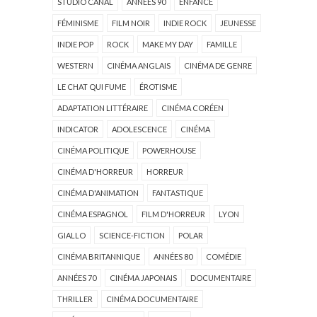
STUDIO CANAL
ANNÉES 90
ENFANCE
FÉMINISME
FILM NOIR
INDIE ROCK
JEUNESSE
INDIE POP
ROCK
MAKE MY DAY
FAMILLE
WESTERN
CINÉMA ANGLAIS
CINÉMA DE GENRE
LE CHAT QUI FUME
ÉROTISME
ADAPTATION LITTÉRAIRE
CINÉMA CORÉEN
INDICATOR
ADOLESCENCE
CINÉMA
CINÉMA POLITIQUE
POWERHOUSE
CINÉMA D'HORREUR
HORREUR
CINÉMA D'ANIMATION
FANTASTIQUE
CINÉMA ESPAGNOL
FILM D'HORREUR
LYON
GIALLO
SCIENCE-FICTION
POLAR
CINÉMA BRITANNIQUE
ANNÉES 80
COMÉDIE
ANNÉES 70
CINÉMA JAPONAIS
DOCUMENTAIRE
THRILLER
CINÉMA DOCUMENTAIRE