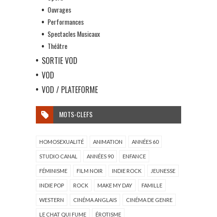
Ouvrages
Performances
Spectacles Musicaux
Théâtre
SORTIE VOD
VOD
VOD / PLATEFORME
MOTS-CLEFS
HOMOSEXUALITÉ
ANIMATION
ANNÉES 60
STUDIO CANAL
ANNÉES 90
ENFANCE
FÉMINISME
FILM NOIR
INDIE ROCK
JEUNESSE
INDIE POP
ROCK
MAKE MY DAY
FAMILLE
WESTERN
CINÉMA ANGLAIS
CINÉMA DE GENRE
LE CHAT QUI FUME
ÉROTISME