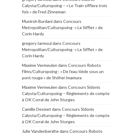
Calysta/Culturopoing – « Le Train sifflera trois
fois » de Fred Zinneman
Muniroh Burdani
dans
Concours
Metropolitan/Culturopoing -« Le Sifflet » de
Corin Hardy
gregory tarmoul
dans
Concours
Metropolitan/Culturopoing -« Le Sifflet » de
Corin Hardy
Maxime Vermeulen
dans
Concours Roboto
Films/Culturopoing : « De l’eau tiède sous un
pont rouge » de Shōhei Imamura
Maxime Vermeulen
dans
Concours Sidonis
Calysta/Culturopoing – Règlements de compte
à OK Corral de John Sturges
Camille Desmet
dans
Concours Sidonis
Calysta/Culturopoing – Règlements de compte
à OK Corral de John Sturges
Julie Vandenberghe
dans
Concours Roboto