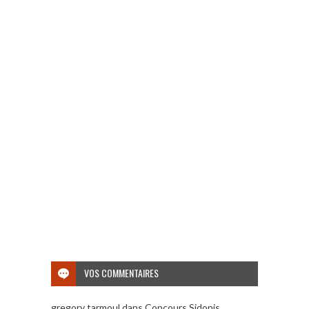
VOS COMMENTAIRES
gregory tarmoul
dans
Concours Sidonis