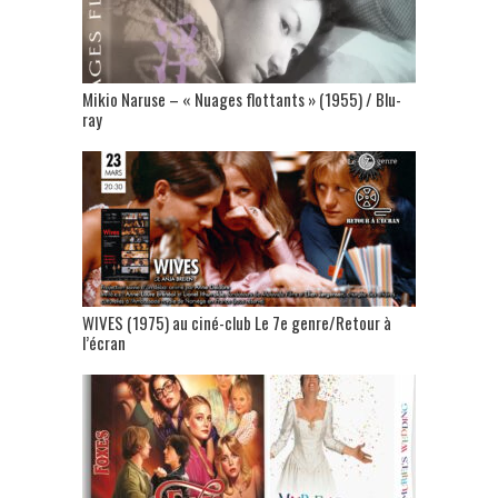
Mikio Naruse – « Nuages flottants » (1955) / Blu-
ray
WIVES (1975) au ciné-club Le 7e genre/Retour à
l’écran