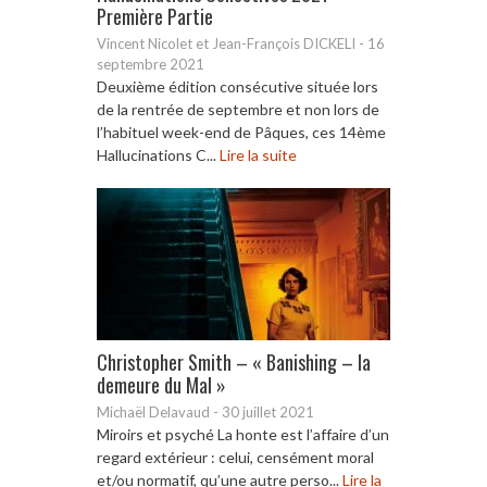
Première Partie
Vincent Nicolet et Jean-François DICKELI
-
16
septembre 2021
Deuxième édition consécutive située lors
de la rentrée de septembre et non lors de
l’habituel week-end de Pâques, ces 14ème
Hallucinations C...
Lire la suite
Christopher Smith – « Banishing – la
demeure du Mal »
Michaël Delavaud
-
30 juillet 2021
Miroirs et psyché La honte est l’affaire d’un
regard extérieur : celui, censément moral
et/ou normatif, qu’une autre perso...
Lire la