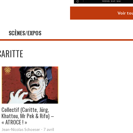
Voir to
SCÈNES/EXPOS
CARITTE
Collectif (Caritte, Jürg,
Khattou, Mr Pek & Rifo) –
« ATROCE ! »
Jean-Nicolas Schoeser
-
7 avril