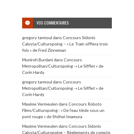
VOS COMMENTAIRES
gregory tarmoul
dans
Concours Sidonis
Calysta/Culturopoing – « Le Train sifflera trois
fois » de Fred Zinneman
Muniroh Burdani
dans
Concours
Metropolitan/Culturopoing -« Le Sifflet » de
Corin Hardy
gregory tarmoul
dans
Concours
Metropolitan/Culturopoing -« Le Sifflet » de
Corin Hardy
Maxime Vermeulen
dans
Concours Roboto
Films/Culturopoing : « De l’eau tiède sous un
pont rouge » de Shōhei Imamura
Maxime Vermeulen
dans
Concours Sidonis
Calysta/Culturopoing – Règlements de compte