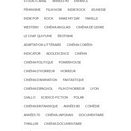
STUDIO CANAL
ANNÉES 90
ENFANCE
FÉMINISME
FILM NOIR
INDIE ROCK
JEUNESSE
INDIE POP
ROCK
MAKE MY DAY
FAMILLE
WESTERN
CINÉMA ANGLAIS
CINÉMA DE GENRE
LE CHAT QUI FUME
ÉROTISME
ADAPTATION LITTÉRAIRE
CINÉMA CORÉEN
INDICATOR
ADOLESCENCE
CINÉMA
CINÉMA POLITIQUE
POWERHOUSE
CINÉMA D'HORREUR
HORREUR
CINÉMA D'ANIMATION
FANTASTIQUE
CINÉMA ESPAGNOL
FILM D'HORREUR
LYON
GIALLO
SCIENCE-FICTION
POLAR
CINÉMA BRITANNIQUE
ANNÉES 80
COMÉDIE
ANNÉES 70
CINÉMA JAPONAIS
DOCUMENTAIRE
THRILLER
CINÉMA DOCUMENTAIRE