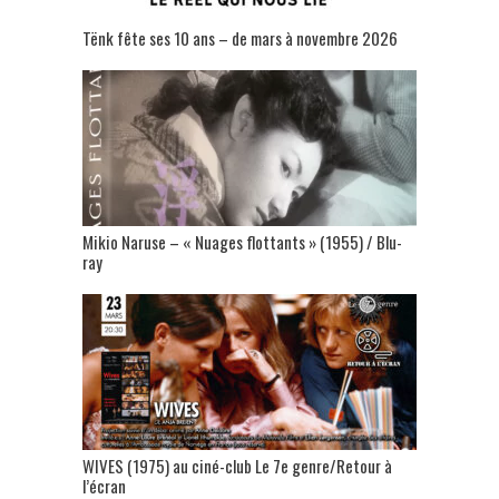
Tënk fête ses 10 ans – de mars à novembre 2026
Mikio Naruse – « Nuages flottants » (1955) / Blu-
ray
WIVES (1975) au ciné-club Le 7e genre/Retour à
l’écran