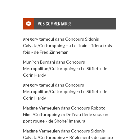
VOS COMMENTAIRES
gregory tarmoul
dans
Concours Sidonis
Calysta/Culturopoing – « Le Train sifflera trois
fois » de Fred Zinneman
Muniroh Burdani
dans
Concours
Metropolitan/Culturopoing -« Le Sifflet » de
Corin Hardy
gregory tarmoul
dans
Concours
Metropolitan/Culturopoing -« Le Sifflet » de
Corin Hardy
Maxime Vermeulen
dans
Concours Roboto
Films/Culturopoing : « De l’eau tiède sous un
pont rouge » de Shōhei Imamura
Maxime Vermeulen
dans
Concours Sidonis
Calysta/Culturopoing – Règlements de compte