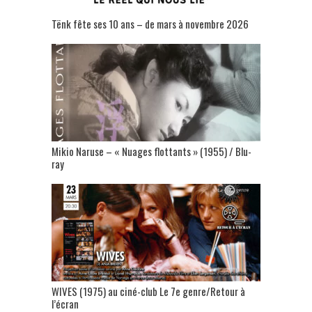
Tënk fête ses 10 ans – de mars à novembre 2026
Mikio Naruse – « Nuages flottants » (1955) / Blu-
ray
WIVES (1975) au ciné-club Le 7e genre/Retour à
l’écran