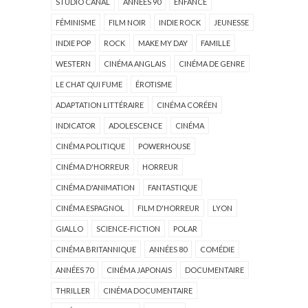
STUDIO CANAL
ANNÉES 90
ENFANCE
FÉMINISME
FILM NOIR
INDIE ROCK
JEUNESSE
INDIE POP
ROCK
MAKE MY DAY
FAMILLE
WESTERN
CINÉMA ANGLAIS
CINÉMA DE GENRE
LE CHAT QUI FUME
ÉROTISME
ADAPTATION LITTÉRAIRE
CINÉMA CORÉEN
INDICATOR
ADOLESCENCE
CINÉMA
CINÉMA POLITIQUE
POWERHOUSE
CINÉMA D'HORREUR
HORREUR
CINÉMA D'ANIMATION
FANTASTIQUE
CINÉMA ESPAGNOL
FILM D'HORREUR
LYON
GIALLO
SCIENCE-FICTION
POLAR
CINÉMA BRITANNIQUE
ANNÉES 80
COMÉDIE
ANNÉES 70
CINÉMA JAPONAIS
DOCUMENTAIRE
THRILLER
CINÉMA DOCUMENTAIRE