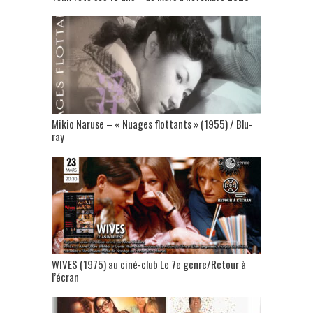
Mikio Naruse – « Nuages flottants » (1955) / Blu-
ray
WIVES (1975) au ciné-club Le 7e genre/Retour à
l’écran