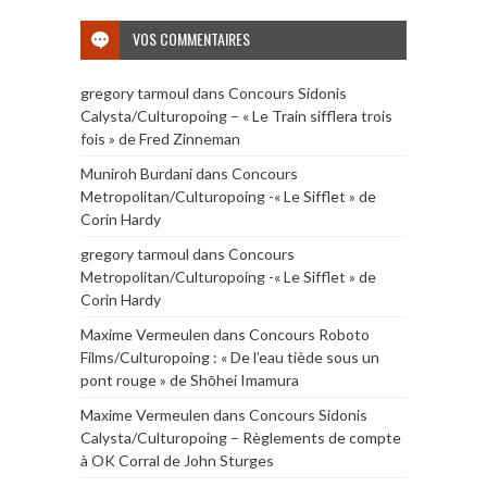
VOS COMMENTAIRES
gregory tarmoul
dans
Concours Sidonis
Calysta/Culturopoing – « Le Train sifflera trois
fois » de Fred Zinneman
Muniroh Burdani
dans
Concours
Metropolitan/Culturopoing -« Le Sifflet » de
Corin Hardy
gregory tarmoul
dans
Concours
Metropolitan/Culturopoing -« Le Sifflet » de
Corin Hardy
Maxime Vermeulen
dans
Concours Roboto
Films/Culturopoing : « De l’eau tiède sous un
pont rouge » de Shōhei Imamura
Maxime Vermeulen
dans
Concours Sidonis
Calysta/Culturopoing – Règlements de compte
à OK Corral de John Sturges