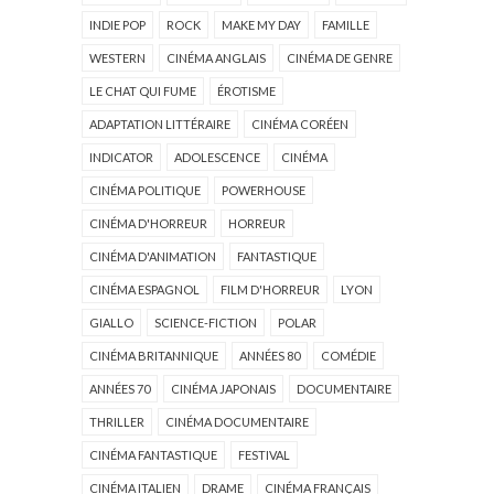
INDIE POP
ROCK
MAKE MY DAY
FAMILLE
WESTERN
CINÉMA ANGLAIS
CINÉMA DE GENRE
LE CHAT QUI FUME
ÉROTISME
ADAPTATION LITTÉRAIRE
CINÉMA CORÉEN
INDICATOR
ADOLESCENCE
CINÉMA
CINÉMA POLITIQUE
POWERHOUSE
CINÉMA D'HORREUR
HORREUR
CINÉMA D'ANIMATION
FANTASTIQUE
CINÉMA ESPAGNOL
FILM D'HORREUR
LYON
GIALLO
SCIENCE-FICTION
POLAR
CINÉMA BRITANNIQUE
ANNÉES 80
COMÉDIE
ANNÉES 70
CINÉMA JAPONAIS
DOCUMENTAIRE
THRILLER
CINÉMA DOCUMENTAIRE
CINÉMA FANTASTIQUE
FESTIVAL
CINÉMA ITALIEN
DRAME
CINÉMA FRANÇAIS