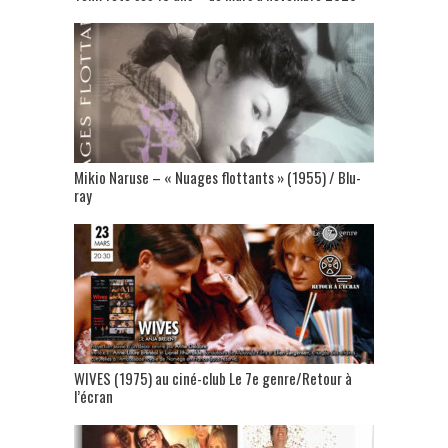
Mikio Naruse – « Nuages flottants » (1955) / Blu-
ray
WIVES (1975) au ciné-club Le 7e genre/Retour à
l’écran