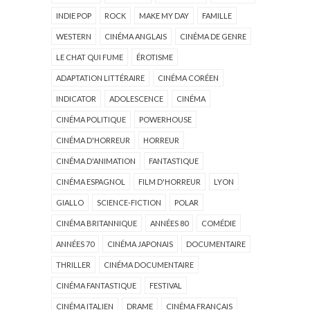
INDIE POP
ROCK
MAKE MY DAY
FAMILLE
WESTERN
CINÉMA ANGLAIS
CINÉMA DE GENRE
LE CHAT QUI FUME
ÉROTISME
ADAPTATION LITTÉRAIRE
CINÉMA CORÉEN
INDICATOR
ADOLESCENCE
CINÉMA
CINÉMA POLITIQUE
POWERHOUSE
CINÉMA D'HORREUR
HORREUR
CINÉMA D'ANIMATION
FANTASTIQUE
CINÉMA ESPAGNOL
FILM D'HORREUR
LYON
GIALLO
SCIENCE-FICTION
POLAR
CINÉMA BRITANNIQUE
ANNÉES 80
COMÉDIE
ANNÉES 70
CINÉMA JAPONAIS
DOCUMENTAIRE
THRILLER
CINÉMA DOCUMENTAIRE
CINÉMA FANTASTIQUE
FESTIVAL
CINÉMA ITALIEN
DRAME
CINÉMA FRANÇAIS