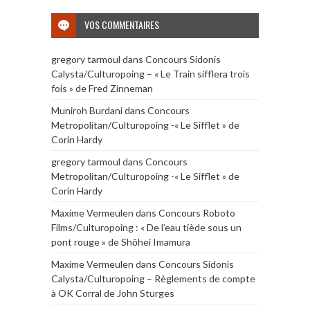
VOS COMMENTAIRES
gregory tarmoul
dans
Concours Sidonis
Calysta/Culturopoing – « Le Train sifflera trois
fois » de Fred Zinneman
Muniroh Burdani
dans
Concours
Metropolitan/Culturopoing -« Le Sifflet » de
Corin Hardy
gregory tarmoul
dans
Concours
Metropolitan/Culturopoing -« Le Sifflet » de
Corin Hardy
Maxime Vermeulen
dans
Concours Roboto
Films/Culturopoing : « De l’eau tiède sous un
pont rouge » de Shōhei Imamura
Maxime Vermeulen
dans
Concours Sidonis
Calysta/Culturopoing – Règlements de compte
à OK Corral de John Sturges