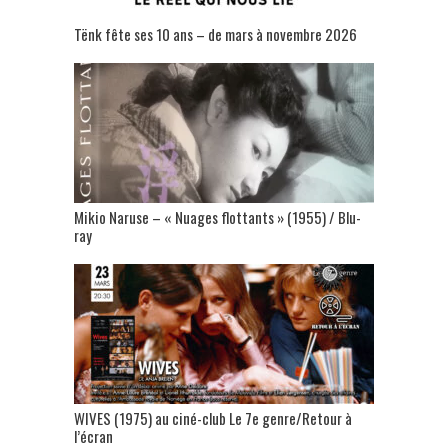
Tënk fête ses 10 ans – de mars à novembre 2026
Mikio Naruse – « Nuages flottants » (1955) / Blu-
ray
WIVES (1975) au ciné-club Le 7e genre/Retour à
l’écran