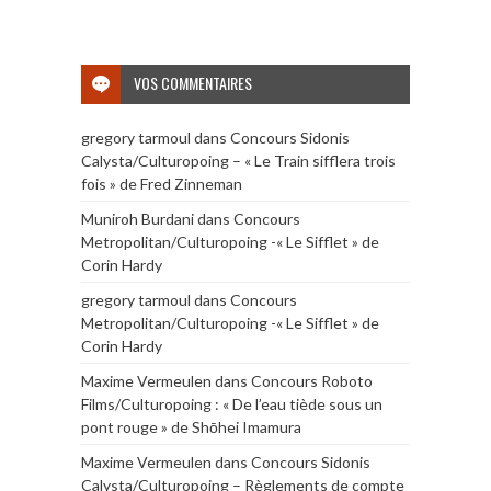
VOS COMMENTAIRES
gregory tarmoul
dans
Concours Sidonis
Calysta/Culturopoing – « Le Train sifflera trois
fois » de Fred Zinneman
Muniroh Burdani
dans
Concours
Metropolitan/Culturopoing -« Le Sifflet » de
Corin Hardy
gregory tarmoul
dans
Concours
Metropolitan/Culturopoing -« Le Sifflet » de
Corin Hardy
Maxime Vermeulen
dans
Concours Roboto
Films/Culturopoing : « De l’eau tiède sous un
pont rouge » de Shōhei Imamura
Maxime Vermeulen
dans
Concours Sidonis
Calysta/Culturopoing – Règlements de compte