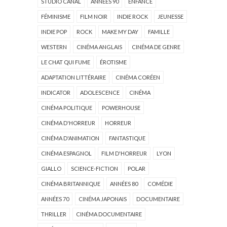
STUDIO CANAL
ANNÉES 90
ENFANCE
FÉMINISME
FILM NOIR
INDIE ROCK
JEUNESSE
INDIE POP
ROCK
MAKE MY DAY
FAMILLE
WESTERN
CINÉMA ANGLAIS
CINÉMA DE GENRE
LE CHAT QUI FUME
ÉROTISME
ADAPTATION LITTÉRAIRE
CINÉMA CORÉEN
INDICATOR
ADOLESCENCE
CINÉMA
CINÉMA POLITIQUE
POWERHOUSE
CINÉMA D'HORREUR
HORREUR
CINÉMA D'ANIMATION
FANTASTIQUE
CINÉMA ESPAGNOL
FILM D'HORREUR
LYON
GIALLO
SCIENCE-FICTION
POLAR
CINÉMA BRITANNIQUE
ANNÉES 80
COMÉDIE
ANNÉES 70
CINÉMA JAPONAIS
DOCUMENTAIRE
THRILLER
CINÉMA DOCUMENTAIRE