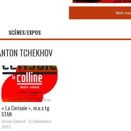
Voir to
SCÈNES/EXPOS
ANTON TCHEKHOV
« La Cerisaie », m.e.s tg
STAN
Simon Gérard
-
12 décembre
2015