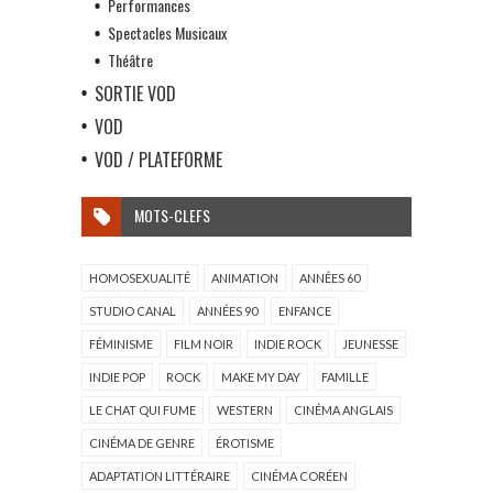
Performances
Spectacles Musicaux
Théâtre
SORTIE VOD
VOD
VOD / PLATEFORME
MOTS-CLEFS
HOMOSEXUALITÉ
ANIMATION
ANNÉES 60
STUDIO CANAL
ANNÉES 90
ENFANCE
FÉMINISME
FILM NOIR
INDIE ROCK
JEUNESSE
INDIE POP
ROCK
MAKE MY DAY
FAMILLE
LE CHAT QUI FUME
WESTERN
CINÉMA ANGLAIS
CINÉMA DE GENRE
ÉROTISME
ADAPTATION LITTÉRAIRE
CINÉMA CORÉEN