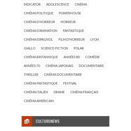
INDICATOR
ADOLESCENCE
CINÉMA
CINÉMA POLITIQUE
POWERHOUSE
CINÉMA D'HORREUR
HORREUR
CINÉMA D'ANIMATION
FANTASTIQUE
CINÉMA ESPAGNOL
FILM D'HORREUR
LYON
GIALLO
SCIENCE-FICTION
POLAR
CINÉMA BRITANNIQUE
ANNÉES 80
COMÉDIE
ANNÉES 70
CINÉMA JAPONAIS
DOCUMENTAIRE
THRILLER
CINÉMA DOCUMENTAIRE
CINÉMA FANTASTIQUE
FESTIVAL
CINÉMA ITALIEN
DRAME
CINÉMA FRANÇAIS
CINÉMA AMERICAIN
CULTURONEWS