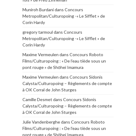
Muniroh Burdani
dans
Concours
Metropolitan/Culturopoing -« Le Sifflet » de
Corin Hardy
gregory tarmoul
dans
Concours
Metropolitan/Culturopoing -« Le Sifflet » de
Corin Hardy
Maxime Vermeulen
dans
Concours Roboto
Films/Culturopoing : « De l’eau tiède sous un
pont rouge » de Shōhei Imamura
Maxime Vermeulen
dans
Concours Sidonis
Calysta/Culturopoing – Règlements de compte
à OK Corral de John Sturges
Camille Desmet
dans
Concours Sidonis
Calysta/Culturopoing – Règlements de compte
à OK Corral de John Sturges
Julie Vandenberghe
dans
Concours Roboto
Films/Culturopoing : « De l’eau tiède sous un
pont rouge » de Shōhei Imamura