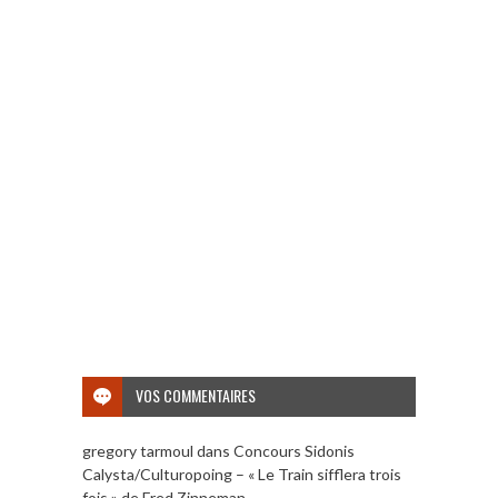
VOS COMMENTAIRES
gregory tarmoul
dans
Concours Sidonis
Calysta/Culturopoing – « Le Train sifflera trois
fois » de Fred Zinneman