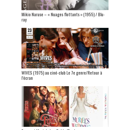
Mikio Naruse – « Nuages flottants » (1955) / Blu-
ray
WIVES (1975) au ciné-club Le 7e genre/Retour à
l’écran