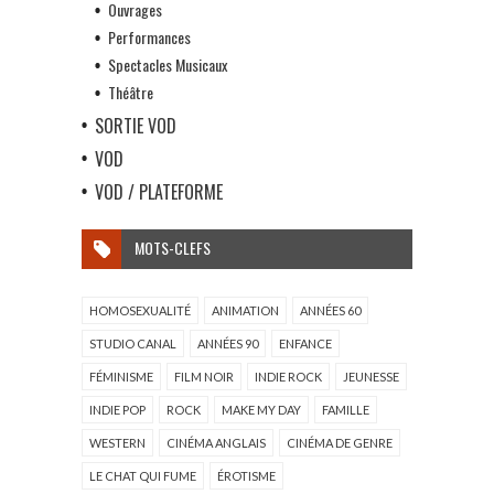
Ouvrages
Performances
Spectacles Musicaux
Théâtre
SORTIE VOD
VOD
VOD / PLATEFORME
MOTS-CLEFS
HOMOSEXUALITÉ
ANIMATION
ANNÉES 60
STUDIO CANAL
ANNÉES 90
ENFANCE
FÉMINISME
FILM NOIR
INDIE ROCK
JEUNESSE
INDIE POP
ROCK
MAKE MY DAY
FAMILLE
WESTERN
CINÉMA ANGLAIS
CINÉMA DE GENRE
LE CHAT QUI FUME
ÉROTISME