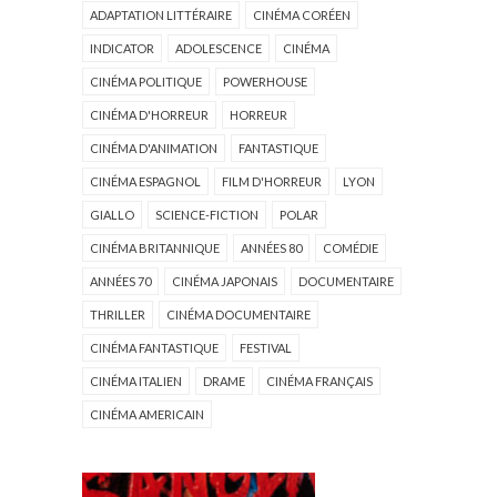
ADAPTATION LITTÉRAIRE
CINÉMA CORÉEN
INDICATOR
ADOLESCENCE
CINÉMA
CINÉMA POLITIQUE
POWERHOUSE
CINÉMA D'HORREUR
HORREUR
CINÉMA D'ANIMATION
FANTASTIQUE
CINÉMA ESPAGNOL
FILM D'HORREUR
LYON
GIALLO
SCIENCE-FICTION
POLAR
CINÉMA BRITANNIQUE
ANNÉES 80
COMÉDIE
ANNÉES 70
CINÉMA JAPONAIS
DOCUMENTAIRE
THRILLER
CINÉMA DOCUMENTAIRE
CINÉMA FANTASTIQUE
FESTIVAL
CINÉMA ITALIEN
DRAME
CINÉMA FRANÇAIS
CINÉMA AMERICAIN