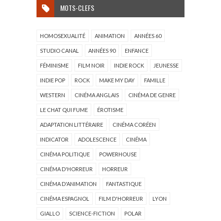
MOTS-CLEFS
HOMOSEXUALITÉ
ANIMATION
ANNÉES 60
STUDIO CANAL
ANNÉES 90
ENFANCE
FÉMINISME
FILM NOIR
INDIE ROCK
JEUNESSE
INDIE POP
ROCK
MAKE MY DAY
FAMILLE
WESTERN
CINÉMA ANGLAIS
CINÉMA DE GENRE
LE CHAT QUI FUME
ÉROTISME
ADAPTATION LITTÉRAIRE
CINÉMA CORÉEN
INDICATOR
ADOLESCENCE
CINÉMA
CINÉMA POLITIQUE
POWERHOUSE
CINÉMA D'HORREUR
HORREUR
CINÉMA D'ANIMATION
FANTASTIQUE
CINÉMA ESPAGNOL
FILM D'HORREUR
LYON
GIALLO
SCIENCE-FICTION
POLAR