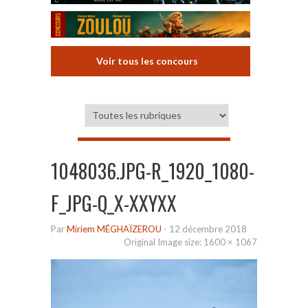
Voir tous les concours
1048036.JPG-R_1920_1080-
F_JPG-Q_X-XXYXX
Par
Miriem MÉGHAÏZEROU
-
12 décembre 2018
Original Image size:
1600 × 1067