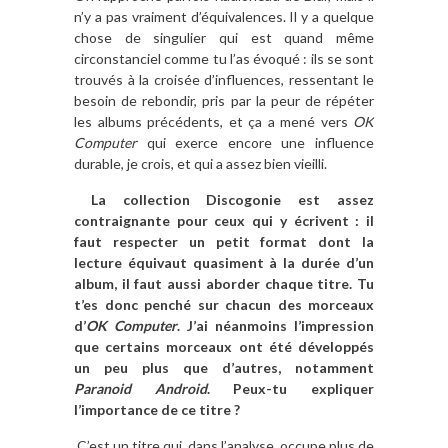
n’y a pas vraiment d’équivalences. Il y a quelque
chose de singulier qui est quand même
circonstanciel comme tu l’as évoqué : ils se sont
trouvés à la croisée d’influences, ressentant le
besoin de rebondir, pris par la peur de répéter
les albums précédents, et ça a mené vers
OK
Computer
qui exerce encore une influence
durable, je crois, et qui a assez bien vieilli.
La collection Discogonie est assez
contraignante pour ceux qui y écrivent : il
faut respecter un petit format dont la
lecture équivaut quasiment à la durée d’un
album, il faut aussi aborder chaque titre. Tu
t’es donc penché sur chacun des morceaux
d’
OK Computer
. J’ai néanmoins l’impression
que certains morceaux ont été développés
un peu plus que d’autres, notamment
Paranoid Android
. Peux-tu expliquer
l’importance de ce titre ?
C’est un titre qui, dans l’analyse, occupe plus de