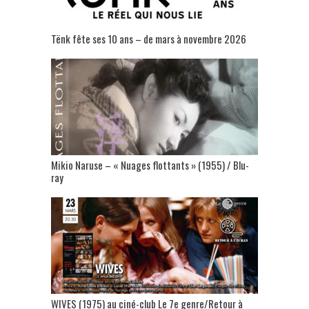
Tënk fête ses 10 ans – de mars à novembre 2026
Mikio Naruse – « Nuages flottants » (1955) / Blu-
ray
WIVES (1975) au ciné-club Le 7e genre/Retour à