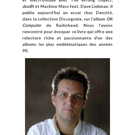
douBt
et
M
a
chine Mass feat. Dave Liebman.
Il
publie aujourd’hui un essai chez Densité,
dans la colle
c
tion Discogonie, sur l’album
OK
Computer
de Radiohead. Nous l’avons
rencontré pour évoquer ce livre qui offre une
relecture riche et passionnante d’un des
albums les plus e
m
blématiques des années
90.