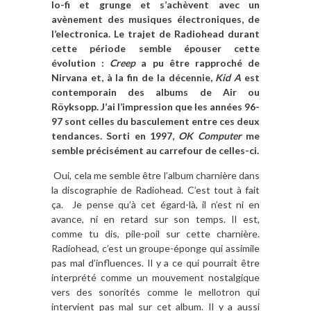
lo-fi et grunge et s’achèvent avec un
avènement des musiques électroniques, de
l’electronica. Le trajet de Radiohead durant
cette période semble épouser cette
évolution :
Creep
a pu être rapproché de
Nirvana et, à la fin de la décennie,
Kid A
est
contemporain des albums de Air ou
R
öyksopp. J’ai l’impression que les années 96-
97 sont celles du basculement entre ces deux
tendances. Sorti en 1997,
OK Computer
me
semble précisément au carrefour de celles-ci.
Oui, cela me semble être l’album charnière dans
la discographie de Radiohead. C’est tout à fait
ça. Je pense qu’à cet égard-là, il n’est ni en
avance, ni en retard sur son temps. Il est,
comme tu dis, pile-poil sur cette charnière.
Radiohead, c’est un groupe-éponge qui assimile
pas mal d’influences. Il y a ce qui pourrait être
interprété comme un mouvement nostalgique
vers des sonorités comme le mellotron qui
intervient pas mal sur cet album. Il y a aussi