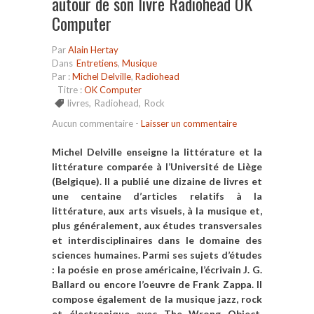
autour de son livre Radiohead OK
Computer
Par
Alain Hertay
Dans
Entretiens
,
Musique
Par :
Michel Delville
,
Radiohead
Titre :
OK Computer
livres
,
Radiohead
,
Rock
Aucun commentaire
-
Laisser un commentaire
Michel Delville enseigne la littérature et la
litté
rature compar
é
e à l’Université de Liège
(Be
l
gique)
. Il a publié une dizaine de livres et
une centaine d’articles relatifs à la
littérature, aux arts visuels, à la musique et,
plus gé
n
éralement, aux études transversales
et interdiscipl
i
naires dans le domaine des
sciences humaines. Parmi ses sujets d’études
: la poésie en prose américaine, l’écrivain J. G.
Ballard ou encore l
’
oeuvre de Frank Zappa.
Il
compose également de la musique jazz, rock
et électronique avec The Wrong Object,