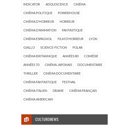
INDICATOR
ADOLESCENCE
CINÉMA
CINÉMA POLITIQUE
POWERHOUSE
CINÉMA D'HORREUR
HORREUR
CINÉMA D'ANIMATION
FANTASTIQUE
CINÉMA ESPAGNOL
FILM D'HORREUR
LYON
GIALLO
SCIENCE-FICTION
POLAR
CINÉMA BRITANNIQUE
ANNÉES 80
COMÉDIE
ANNÉES 70
CINÉMA JAPONAIS
DOCUMENTAIRE
THRILLER
CINÉMA DOCUMENTAIRE
CINÉMA FANTASTIQUE
FESTIVAL
CINÉMA ITALIEN
DRAME
CINÉMA FRANÇAIS
CINÉMA AMERICAIN
CULTURONEWS