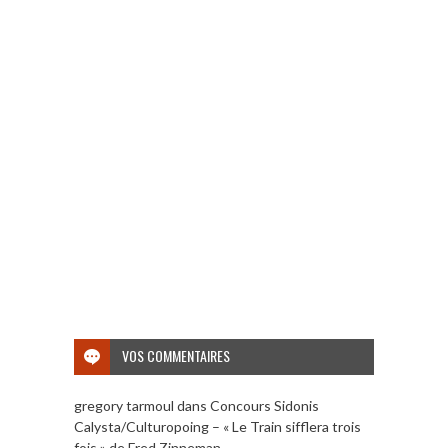
VOS COMMENTAIRES
gregory tarmoul
dans
Concours Sidonis
Calysta/Culturopoing – « Le Train sifflera trois
fois » de Fred Zinneman