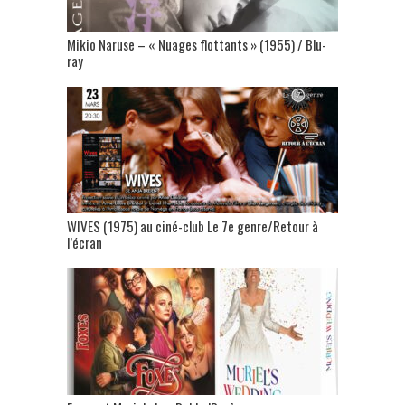
Mikio Naruse – « Nuages flottants » (1955) / Blu-
ray
WIVES (1975) au ciné-club Le 7e genre/Retour à
l’écran