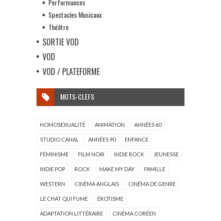
Performances
Spectacles Musicaux
Théâtre
SORTIE VOD
VOD
VOD / PLATEFORME
MOTS-CLEFS
HOMOSEXUALITÉ
ANIMATION
ANNÉES 60
STUDIO CANAL
ANNÉES 90
ENFANCE
FÉMINISME
FILM NOIR
INDIE ROCK
JEUNESSE
INDIE POP
ROCK
MAKE MY DAY
FAMILLE
WESTERN
CINÉMA ANGLAIS
CINÉMA DE GENRE
LE CHAT QUI FUME
ÉROTISME
ADAPTATION LITTÉRAIRE
CINÉMA CORÉEN