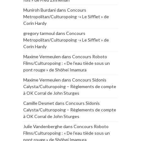
Muniroh Burdani
dans
Concours
Metropolitan/Culturopoing -« Le Sifflet » de
Corin Hardy
gregory tarmoul
dans
Concours
Metropolitan/Culturopoing -« Le Sifflet » de
Corin Hardy
Maxime Vermeulen
dans
Concours Roboto
Films/Culturopoing : « De l’eau tiède sous un
pont rouge » de Shōhei Imamura
Maxime Vermeulen
dans
Concours Sidonis
Calysta/Culturopoing – Règlements de compte
à OK Corral de John Sturges
Camille Desmet
dans
Concours Sidonis
Calysta/Culturopoing – Règlements de compte
à OK Corral de John Sturges
Julie Vandenberghe
dans
Concours Roboto
Films/Culturopoing : « De l’eau tiède sous un
pont rouge » de Shōhei Imamura