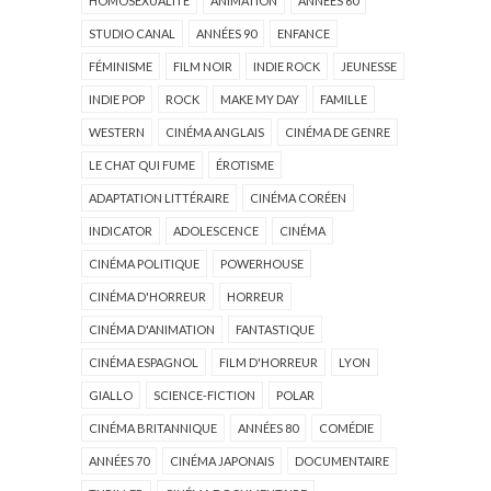
HOMOSEXUALITÉ
ANIMATION
ANNÉES 60
STUDIO CANAL
ANNÉES 90
ENFANCE
FÉMINISME
FILM NOIR
INDIE ROCK
JEUNESSE
INDIE POP
ROCK
MAKE MY DAY
FAMILLE
WESTERN
CINÉMA ANGLAIS
CINÉMA DE GENRE
LE CHAT QUI FUME
ÉROTISME
ADAPTATION LITTÉRAIRE
CINÉMA CORÉEN
INDICATOR
ADOLESCENCE
CINÉMA
CINÉMA POLITIQUE
POWERHOUSE
CINÉMA D'HORREUR
HORREUR
CINÉMA D'ANIMATION
FANTASTIQUE
CINÉMA ESPAGNOL
FILM D'HORREUR
LYON
GIALLO
SCIENCE-FICTION
POLAR
CINÉMA BRITANNIQUE
ANNÉES 80
COMÉDIE
ANNÉES 70
CINÉMA JAPONAIS
DOCUMENTAIRE