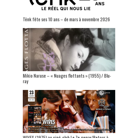
Tënk fête ses 10 ans – de mars à novembre 2026
Mikio Naruse – « Nuages flottants » (1955) / Blu-
ray
WIVES (1975) au ciné-club Le 7e genre/Retour à