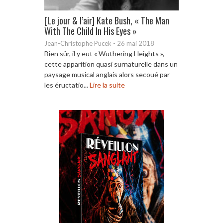
[Le jour & l’air] Kate Bush, « The Man
With The Child In His Eyes »
Jean-Christophe Pucek
-
26 mai 2018
Bien sûr, il y eut « Wuthering Heights »,
cette apparition quasi surnaturelle dans un
paysage musical anglais alors secoué par
les éructatio...
Lire la suite