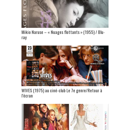
Mikio Naruse – « Nuages flottants » (1955) / Blu-
ray
WIVES (1975) au ciné-club Le 7e genre/Retour à
l’écran