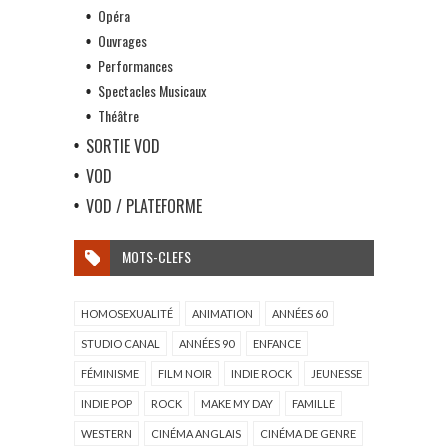
Opéra
Ouvrages
Performances
Spectacles Musicaux
Théâtre
SORTIE VOD
VOD
VOD / PLATEFORME
MOTS-CLEFS
HOMOSEXUALITÉ
ANIMATION
ANNÉES 60
STUDIO CANAL
ANNÉES 90
ENFANCE
FÉMINISME
FILM NOIR
INDIE ROCK
JEUNESSE
INDIE POP
ROCK
MAKE MY DAY
FAMILLE
WESTERN
CINÉMA ANGLAIS
CINÉMA DE GENRE