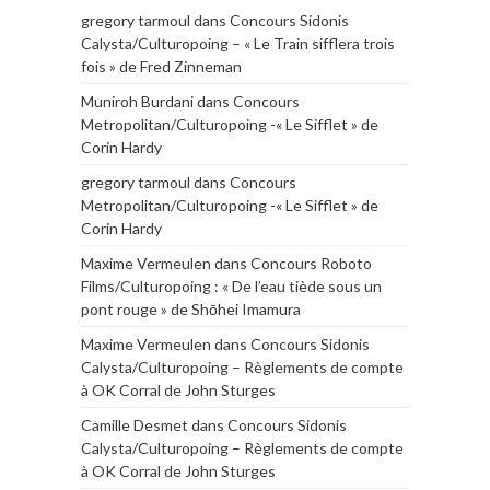
gregory tarmoul
dans
Concours Sidonis
Calysta/Culturopoing – « Le Train sifflera trois
fois » de Fred Zinneman
Muniroh Burdani
dans
Concours
Metropolitan/Culturopoing -« Le Sifflet » de
Corin Hardy
gregory tarmoul
dans
Concours
Metropolitan/Culturopoing -« Le Sifflet » de
Corin Hardy
Maxime Vermeulen
dans
Concours Roboto
Films/Culturopoing : « De l’eau tiède sous un
pont rouge » de Shōhei Imamura
Maxime Vermeulen
dans
Concours Sidonis
Calysta/Culturopoing – Règlements de compte
à OK Corral de John Sturges
Camille Desmet
dans
Concours Sidonis
Calysta/Culturopoing – Règlements de compte
à OK Corral de John Sturges