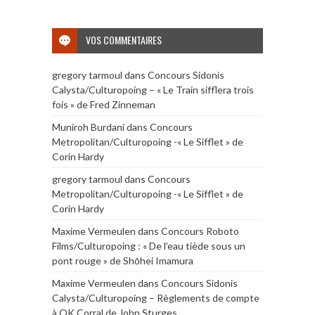
VOS COMMENTAIRES
gregory tarmoul
dans
Concours Sidonis
Calysta/Culturopoing – « Le Train sifflera trois
fois » de Fred Zinneman
Muniroh Burdani
dans
Concours
Metropolitan/Culturopoing -« Le Sifflet » de
Corin Hardy
gregory tarmoul
dans
Concours
Metropolitan/Culturopoing -« Le Sifflet » de
Corin Hardy
Maxime Vermeulen
dans
Concours Roboto
Films/Culturopoing : « De l’eau tiède sous un
pont rouge » de Shōhei Imamura
Maxime Vermeulen
dans
Concours Sidonis
Calysta/Culturopoing – Règlements de compte
à OK Corral de John Sturges