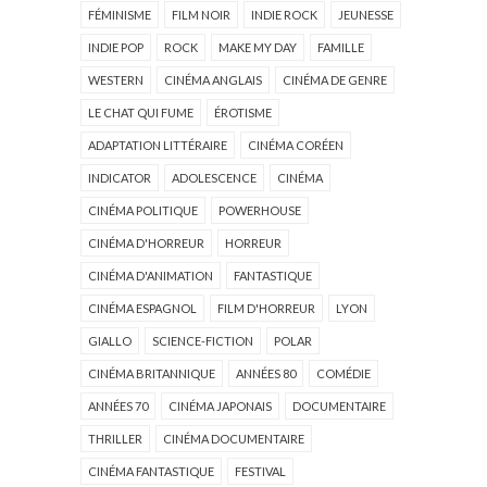
FÉMINISME
FILM NOIR
INDIE ROCK
JEUNESSE
INDIE POP
ROCK
MAKE MY DAY
FAMILLE
WESTERN
CINÉMA ANGLAIS
CINÉMA DE GENRE
LE CHAT QUI FUME
ÉROTISME
ADAPTATION LITTÉRAIRE
CINÉMA CORÉEN
INDICATOR
ADOLESCENCE
CINÉMA
CINÉMA POLITIQUE
POWERHOUSE
CINÉMA D'HORREUR
HORREUR
CINÉMA D'ANIMATION
FANTASTIQUE
CINÉMA ESPAGNOL
FILM D'HORREUR
LYON
GIALLO
SCIENCE-FICTION
POLAR
CINÉMA BRITANNIQUE
ANNÉES 80
COMÉDIE
ANNÉES 70
CINÉMA JAPONAIS
DOCUMENTAIRE
THRILLER
CINÉMA DOCUMENTAIRE
CINÉMA FANTASTIQUE
FESTIVAL