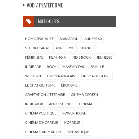
VOD / PLATEFORME
MOTS-CLEFS
HOMOSEXUALITÉ
ANIMATION
ANNÉES 60
STUDIO CANAL
ANNÉES 90
ENFANCE
FÉMINISME
FILM NOIR
INDIE ROCK
JEUNESSE
INDIE POP
ROCK
MAKE MY DAY
FAMILLE
WESTERN
CINÉMA ANGLAIS
CINÉMA DE GENRE
LE CHAT QUI FUME
ÉROTISME
ADAPTATION LITTÉRAIRE
CINÉMA CORÉEN
INDICATOR
ADOLESCENCE
CINÉMA
CINÉMA POLITIQUE
POWERHOUSE
CINÉMA D'HORREUR
HORREUR
CINÉMA D'ANIMATION
FANTASTIQUE