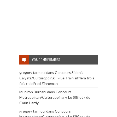
VOS COMMENTAIRES
gregory tarmoul
dans
Concours Sidonis
Calysta/Culturopoing – « Le Train sifflera trois
fois » de Fred Zinneman
Muniroh Burdani
dans
Concours
Metropolitan/Culturopoing -« Le Sifflet » de
Corin Hardy
gregory tarmoul
dans
Concours
Metropolitan/Culturopoing -« Le Sifflet » de