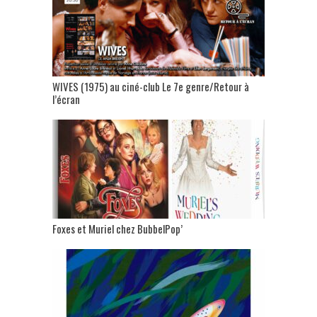
WIVES (1975) au ciné-club Le 7e genre/Retour à
l’écran
Foxes et Muriel chez BubbelPop’