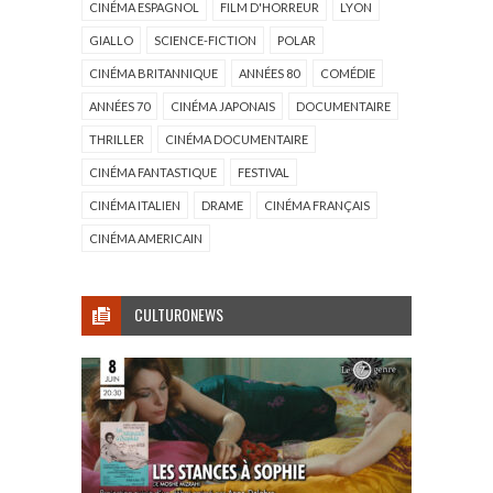
CINÉMA ESPAGNOL
FILM D'HORREUR
LYON
GIALLO
SCIENCE-FICTION
POLAR
CINÉMA BRITANNIQUE
ANNÉES 80
COMÉDIE
ANNÉES 70
CINÉMA JAPONAIS
DOCUMENTAIRE
THRILLER
CINÉMA DOCUMENTAIRE
CINÉMA FANTASTIQUE
FESTIVAL
CINÉMA ITALIEN
DRAME
CINÉMA FRANÇAIS
CINÉMA AMERICAIN
CULTURONEWS