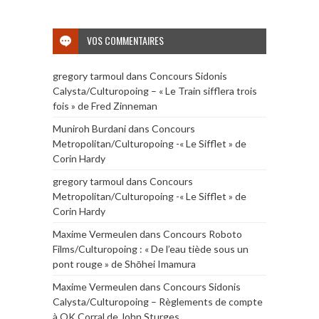
VOS COMMENTAIRES
gregory tarmoul
dans
Concours Sidonis
Calysta/Culturopoing – « Le Train sifflera trois
fois » de Fred Zinneman
Muniroh Burdani
dans
Concours
Metropolitan/Culturopoing -« Le Sifflet » de
Corin Hardy
gregory tarmoul
dans
Concours
Metropolitan/Culturopoing -« Le Sifflet » de
Corin Hardy
Maxime Vermeulen
dans
Concours Roboto
Films/Culturopoing : « De l’eau tiède sous un
pont rouge » de Shōhei Imamura
Maxime Vermeulen
dans
Concours Sidonis
Calysta/Culturopoing – Règlements de compte
à OK Corral de John Sturges