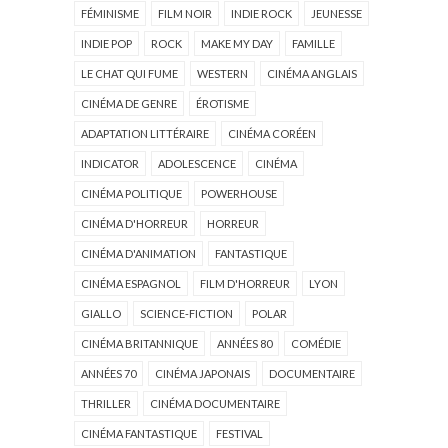
FÉMINISME
FILM NOIR
INDIE ROCK
JEUNESSE
INDIE POP
ROCK
MAKE MY DAY
FAMILLE
LE CHAT QUI FUME
WESTERN
CINÉMA ANGLAIS
CINÉMA DE GENRE
ÉROTISME
ADAPTATION LITTÉRAIRE
CINÉMA CORÉEN
INDICATOR
ADOLESCENCE
CINÉMA
CINÉMA POLITIQUE
POWERHOUSE
CINÉMA D'HORREUR
HORREUR
CINÉMA D'ANIMATION
FANTASTIQUE
CINÉMA ESPAGNOL
FILM D'HORREUR
LYON
GIALLO
SCIENCE-FICTION
POLAR
CINÉMA BRITANNIQUE
ANNÉES 80
COMÉDIE
ANNÉES 70
CINÉMA JAPONAIS
DOCUMENTAIRE
THRILLER
CINÉMA DOCUMENTAIRE
CINÉMA FANTASTIQUE
FESTIVAL